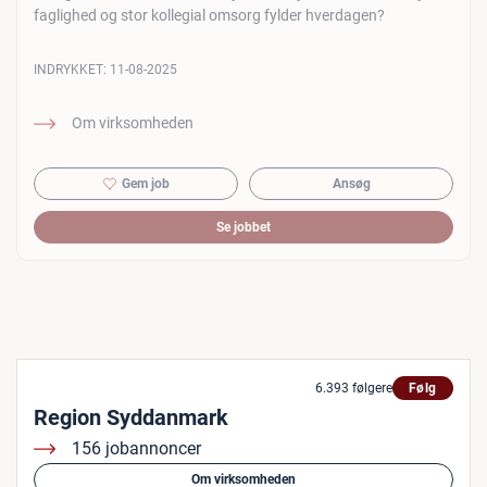
faglighed og stor kollegial omsorg fylder hverdagen?
INDRYKKET:
11-08-2025
Om virksomheden
Gem job
Ansøg
Se jobbet
6.393 følgere
Følg
Region Syddanmark
156 jobannoncer
Om virksomheden