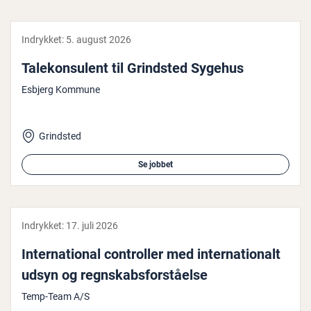
Indrykket:
5. august 2026
Ta­le­kon­su­lent til Grindsted Sygehus
Esbjerg Kommune
Grindsted
Se jobbet
Indrykket:
17. juli 2026
In­ter­na­tio­nal con­trol­ler med in­ter­na­tio­nalt
udsyn og regn­skabs­for­stå­el­se
Temp-Team A/S