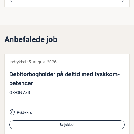
Anbefalede job
Indrykket:
5. august 2026
De­bi­tor­bog­hol­der på deltid med tysk­kom­
pe­ten­cer
OX-ON A/S
Rødekro
Se jobbet