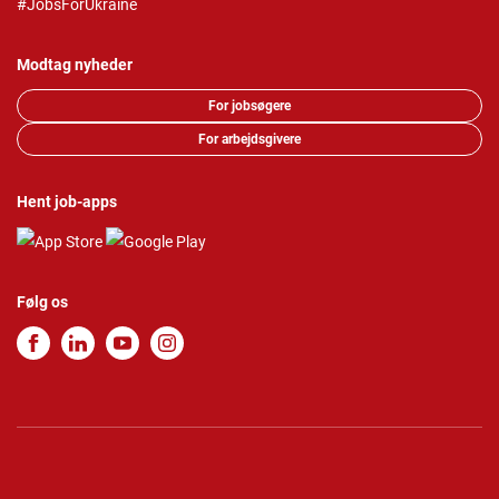
#JobsForUkraine
Modtag nyheder
For jobsøgere
For arbejdsgivere
Hent job-apps
Følg os