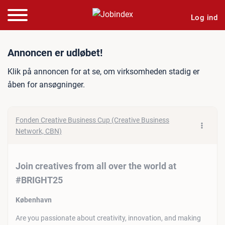
Log ind
Jobannonce: Join creative
Annoncen er udløbet!
Klik på annoncen for at se, om virksomheden stadig er
åben for ansøgninger.
Fonden Creative Business Cup (Creative Business
Network, CBN)
Join creatives from all over the world at
#BRIGHT25
København
Are you passionate about creativity, innovation, and making