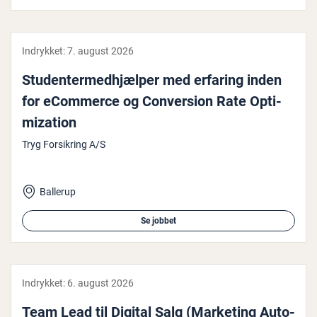
Indrykket:
7. august 2026
Stu­den­ter­med­hjæl­per med erfaring inden
for eCommerce og Con­ver­sion Rate Op­ti­
miza­tion
Tryg Forsikring A/S
Ballerup
Se jobbet
Indrykket:
6. august 2026
Team Lead til Digital Salg (Marketing Au­to­