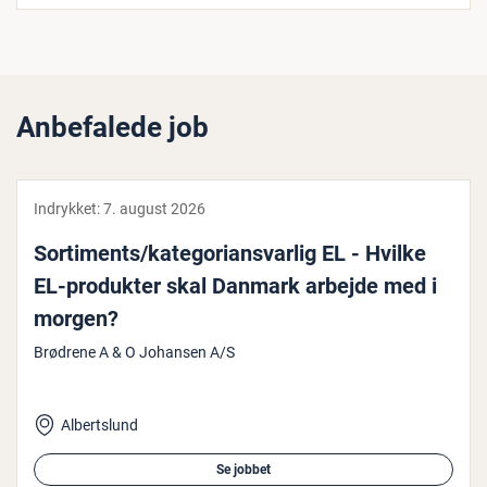
Anbefalede job
Indrykket:
7. august 2026
Sor­ti­ments/ka­te­go­ri­ansvar­lig EL - Hvilke
EL-produkter skal Danmark arbejde med i
morgen?
Brødrene A & O Johansen A/S
Albertslund
Se jobbet