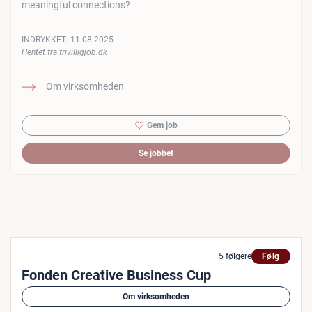
meaningful connections?
INDRYKKET:
11-08-2025
Hentet fra frivilligjob.dk
Om virksomheden
Gem job
Se jobbet
5 følgere
Følg
Fonden Creative Business Cup
Om virksomheden