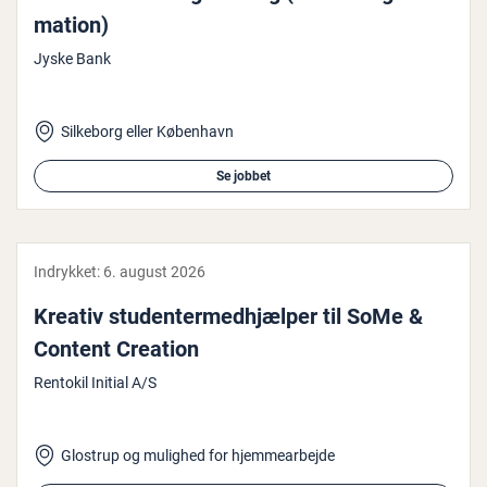
ma­tion)
Jyske Bank
Silkeborg eller København
Se jobbet
Indrykket:
6. august 2026
Kreativ stu­den­ter­med­hjæl­per til SoMe &
Content Creation
Rentokil Initial A/S
Glostrup og mulighed for hjemmearbejde