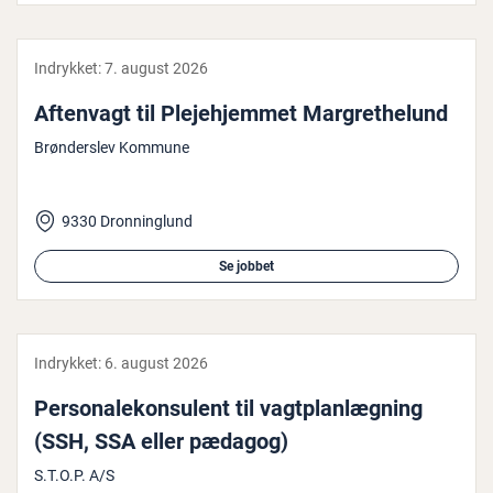
Indrykket:
7. august 2026
Aftenvagt til Ple­je­hjem­met Mar­gret­he­lund
Brønderslev Kommune
9330 Dronninglund
Se jobbet
Indrykket:
6. august 2026
Per­so­na­le­kon­su­lent til vagt­plan­læg­ning
(SSH, SSA eller pædagog)
S.T.O.P. A/S