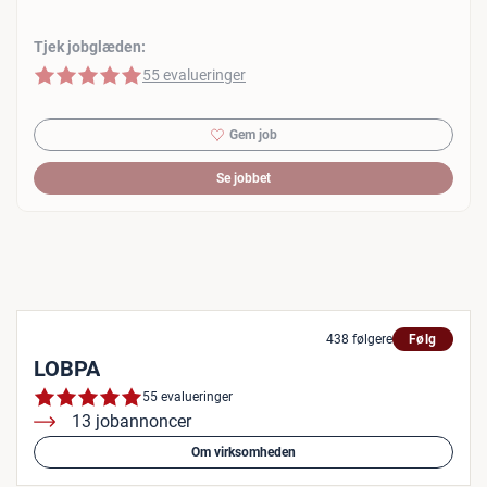
Tjek jobglæden:
5 af 5 stjerner
55 evalueringer
Gem job
Se jobbet
438 følgere
Følg
LOBPA
55 evalueringer
13 jobannoncer
Om virksomheden