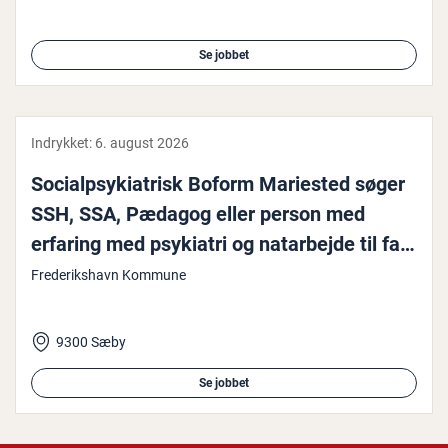
Se jobbet
Indrykket:
6. august 2026
So­ci­alp­sy­ki­a­trisk Boform Mariested søger
SSH, SSA, Pædagog eller person med
erfaring med psykiatri og na­t­a­r­bej­de til fast
sti...
Frederikshavn Kommune
9300 Sæby
Se jobbet