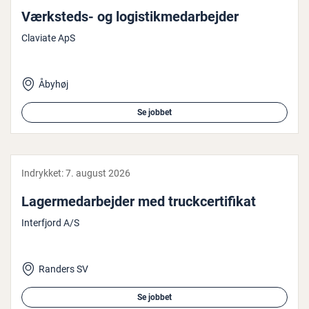
Værksteds- og lo­gi­stik­me­d­ar­bej­der
Claviate ApS
Åbyhøj
Se jobbet
Indrykket:
7. august 2026
La­ger­me­d­ar­bej­der med truck­cer­ti­fi­kat
Interfjord A/S
Randers SV
Se jobbet