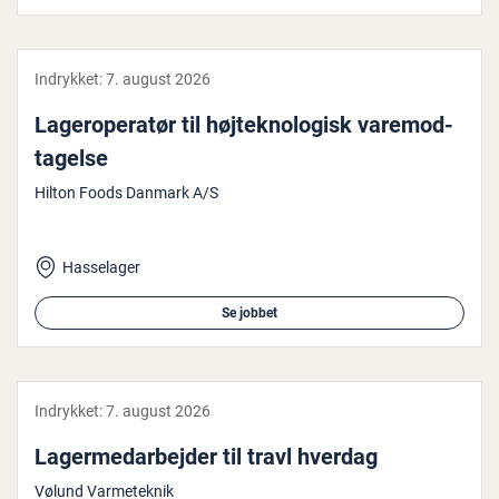
Indrykket:
7. august 2026
La­gero­pe­ra­tør til høj­tek­no­lo­gisk va­re­mod­
ta­gel­se
Hilton Foods Danmark A/S
Hasselager
Se jobbet
Indrykket:
7. august 2026
La­ger­me­d­ar­bej­der til travl hverdag
Vølund Varmeteknik