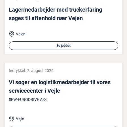
La­ger­me­d­ar­bej­der med truck­er­fa­ring
søges til aftenhold nær Vejen
Vejen
Se jobbet
Indrykket:
7. august 2026
Vi søger en lo­gi­stik­me­d­ar­bej­der til vores
ser­vi­ce­cen­ter i Vejle
SEW-EURODRIVE A/S
Vejle