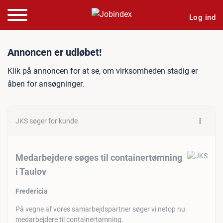
Log ind
Jobannonce: Medarbejdere 
Annoncen er udløbet!
Klik på annoncen for at se, om virksomheden stadig er
åben for ansøgninger.
JKS søger for kunde
Medarbejdere søges til containertømning
i Taulov
Fredericia
På vegne af vores samarbejdspartner søger vi netop nu
medarbejdere til containertømning.