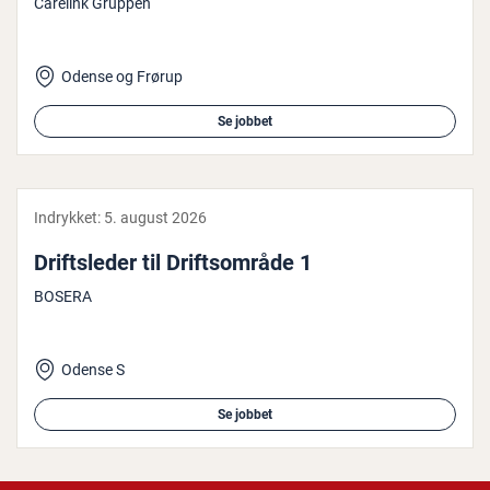
Carelink Gruppen
Odense og Frørup
Se jobbet
Indrykket:
5. august 2026
Drifts­le­der til Drifts­om­rå­de 1
BOSERA
Odense S
Se jobbet