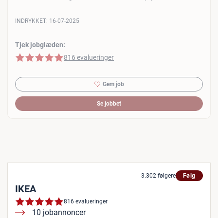
INDRYKKET:
16-07-2025
Tjek jobglæden:
5 af 5 stjerner
816 evalueringer
Gem job
Se jobbet
3.302 følgere
Følg
IKEA
816 evalueringer
10 jobannoncer