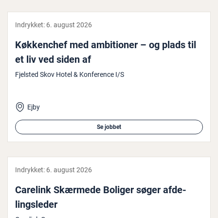
Indrykket:
6. august 2026
Køk­ken­chef med am­bi­tio­ner – og plads til
et liv ved siden af
Fjelsted Skov Hotel & Konference I/S
Ejby
Se jobbet
Indrykket:
6. august 2026
Carelink Skærmede Boliger søger af­de­
lings­le­der