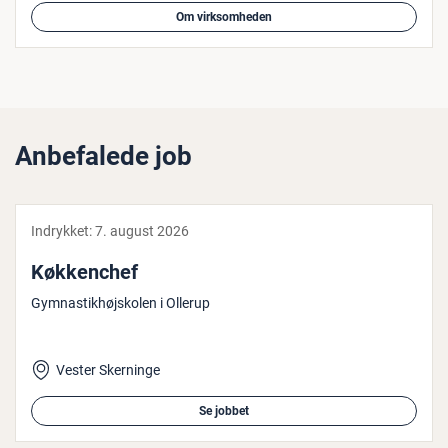
Om virksomheden
Anbefalede job
Indrykket:
7. august 2026
Køk­ken­chef
Gymnastikhøjskolen i Ollerup
Vester Skerninge
Se jobbet