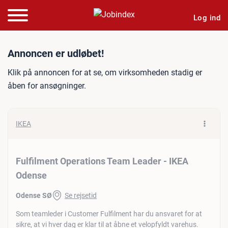
Log ind
Jobannonce: Fulfilment Op
Annoncen er udløbet!
Klik på annoncen for at se, om virksomheden stadig er
åben for ansøgninger.
IKEA
Fulfilment Operations Team Leader - IKEA
Odense
Odense SØ
Se rejsetid
Som teamleder i Customer Fulfilment har du ansvaret for at
sikre, at vi hver dag er klar til at åbne et velopfyldt varehus.