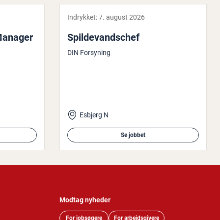
Indrykket:
7. august 2026
 Manager
Spil­de­vands­chef
DIN Forsyning
Esbjerg N
Se jobbet
Modtag nyheder
For jobsøgere
For arbejdsgivere