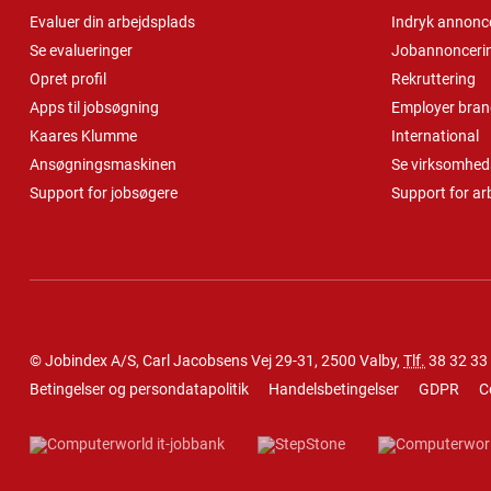
Evaluer din arbejdsplads
Indryk annonc
Se evalueringer
Jobannonceri
Opret profil
Rekruttering
Apps til jobsøgning
Employer bran
Kaares Klumme
International
Ansøgningsmaskinen
Se virksomheds
Support for jobsøgere
Support for ar
© Jobindex A/S, Carl Jacobsens Vej 29-31, 2500 Valby,
Tlf.
38 32 33
Betingelser og persondatapolitik
Handelsbetingelser
GDPR
C