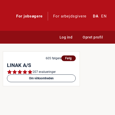
For jobsøgere
For arbejdsgivere
DA
EN
Log ind
Opret profil
på optimering og udvikling
605 følgere
Følg
LINAK A/S
207 evalueringer
Om virksomheden