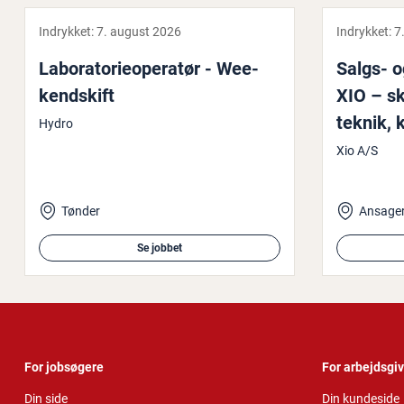
Indrykket:
7. august 2026
Indrykket:
7
La­bo­ra­to­ri­e­o­pe­ra­tør - We­e­
Salgs- og 
kend­skift
XIO – s
teknik, k
Hydro
Xio A/S
Tønder
Ansage
Se jobbet
For jobsøgere
For arbejdsgi
Din side
Din kundeside