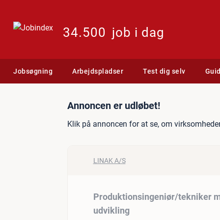
34.500
job i dag
Jobsøgning
Arbejdspladser
Test dig selv
Gui
Jobannonce: Produktionsi
Annoncen er udløbet!
Klik på annoncen for at se, om virksomheden
LINAK A/S
Produktionsingeniør/tekniker m
udvikling