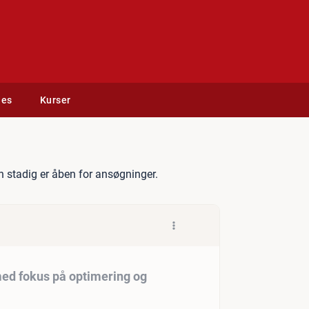
des
Kurser
ngeniør/tekniker med fokus 
 stadig er åben for ansøgninger.
ed fokus på optimering og