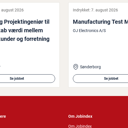
. august 2026
Indrykket:
7. august 2026
Pro­jek­tin­ge­ni­ør til
Ma­nu­fa­c­turing Test
kab værdi mellem
OJ Electronics A/S
under og for­ret­ning
r
Sønderborg
Se jobbet
Se jobbet
vere
Om Jobindex
Om Jobindex