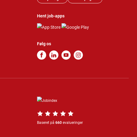
Hent job-apps
Følg os
Baseret på
660
evalueringer