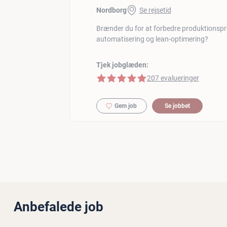
Nordborg
Se rejsetid
Brænder du for at forbedre produktionsp
automatisering og lean-optimering?
Tjek jobglæden:
5 af 5 stjerner
207 evalueringer
Gem job
Se jobbet
Anbefalede job