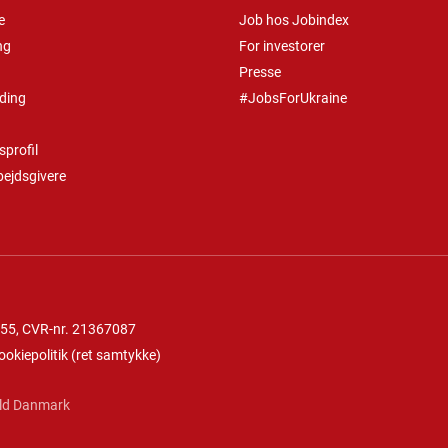
e
Job hos Jobindex
ng
For investorer
Presse
ding
#JobsForUkraine
profil
bejdsgivere
 55
, CVR-nr. 21367087
ookiepolitik
(
ret samtykke
)