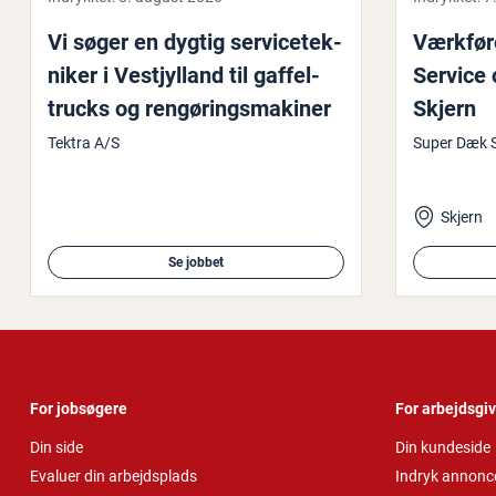
Vi søger en dygtig ser­vi­ce­tek­
Værkføre
ni­ker i Ve­stjyl­land til gaf­fel­
Service
trucks og ren­gø­rings­maki­ner
Skjern
Tektra A/S
Super Dæk S
Skjern
Se jobbet
For jobsøgere
For arbejdsgi
Din side
Din kundeside
Evaluer din arbejdsplads
Indryk annonc