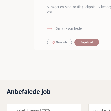
Vi søger en Montør til Quickpoint Silkebo
os!
Om virksomheden
Gem job
Se jobbet
Anbefalede job
Indrykket:
8. august 2026
Indrykket:
7