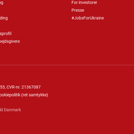
ng
For investorer
Presse
ding
#JobsForUkraine
profil
bejdsgivere
 55
, CVR-nr. 21367087
ookiepolitik
(
ret samtykke
)