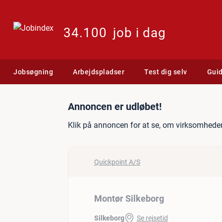
34.100
job i dag
Jobsøgning
Arbejdspladser
Test dig selv
Gui
Jobannonce: Montør Silk
Annoncen er udløbet!
Klik på annoncen for at se, om virksomheden
Quickpoint A/S
Montør Silkeborg
Silkeborg
Se rejsetid