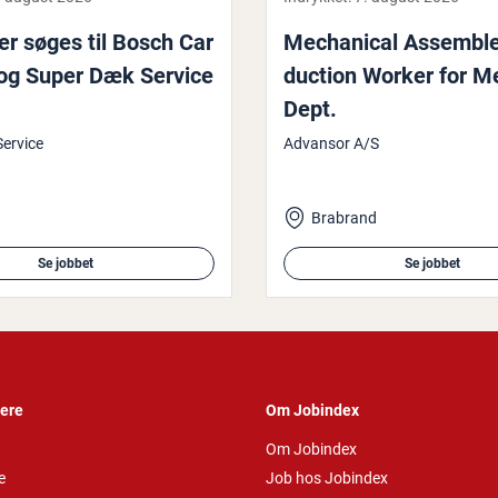
r søges til Bosch Car
Me­cha­ni­cal Assemble
 og Super Dæk Service
duction Worker for M
Dept.
ervice
Advansor A/S
Brabrand
Se jobbet
Se jobbet
vere
Om Jobindex
Om Jobindex
e
Job hos Jobindex