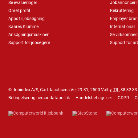
Se evalueringer
Jobannonceri
Opret profil
Rekruttering
Apps til jobsøgning
Employer bran
Kaares Klumme
International
Ansøgningsmaskinen
Se virksomheds
Support for jobsøgere
Support for ar
© Jobindex A/S, Carl Jacobsens Vej 29-31, 2500 Valby,
Tlf.
38 32 33
Betingelser og persondatapolitik
Handelsbetingelser
GDPR
C