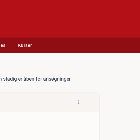
des
Kurser
eborg
 stadig er åben for ansøgninger.