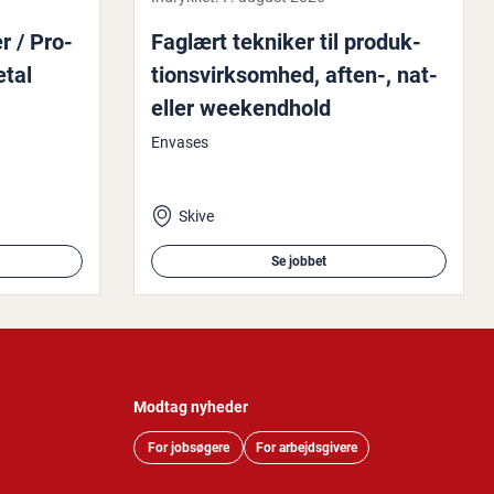
r / Pro­
Faglært tekniker til pro­duk­
etal
tions­virk­som­hed, aften-, nat-
eller we­e­kend­hold
Envases
Skive
Se jobbet
Modtag nyheder
For jobsøgere
For arbejdsgivere