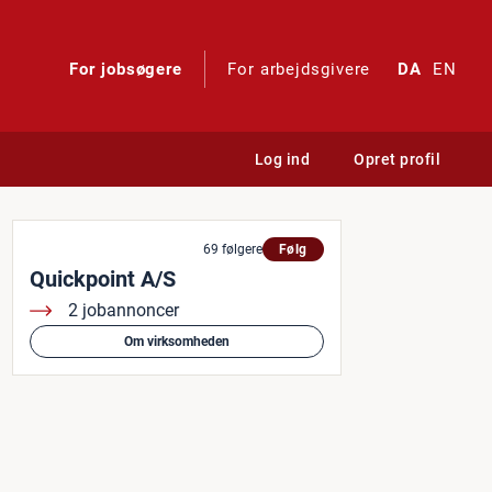
For jobsøgere
For arbejdsgivere
DA
EN
Log ind
Opret profil
69 følgere
Følg
Quickpoint A/S
2 jobannoncer
Om virksomheden