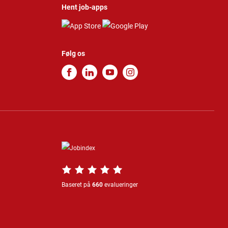
Hent job-apps
Følg os
Baseret på
660
evalueringer