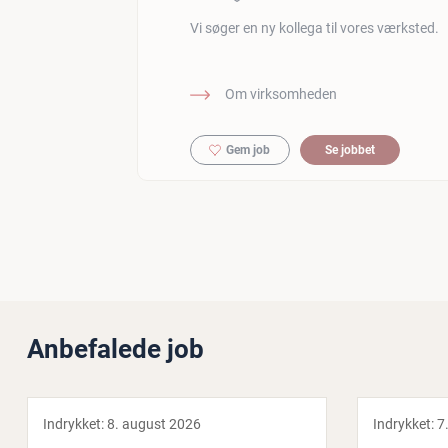
Vi søger en ny kollega til vores værksted.
Om virksomheden
Gem job
Se jobbet
Anbefalede job
Indrykket:
8. august 2026
Indrykket:
7