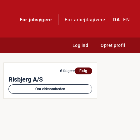
For jobsøgere
For arbejdsgivere
DA
EN
Log ind
Opret profil
t dig?
6 følgere
Følg
Risbjerg A/S
Om virksomheden