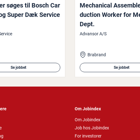
r søges til Bosch Car
Me­cha­ni­cal Assemble
 og Super Dæk Service
duction Worker for M
Dept.
ervice
Advansor A/S
Brabrand
Se jobbet
Se jobbet
vere
Om Jobindex
Om Jobindex
e
Job hos Jobindex
ng
For investorer