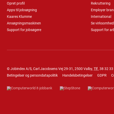
Opret profil
Rekruttering
Apps til jobsøgning
Employer bran
Kaares Klumme
International
Ansøgningsmaskinen
Se virksomheds
Support for jobsøgere
Support for ar
© Jobindex A/S, Carl Jacobsens Vej 29-31, 2500 Valby,
Tlf.
38 32 33
Betingelser og persondatapolitik
Handelsbetingelser
GDPR
C