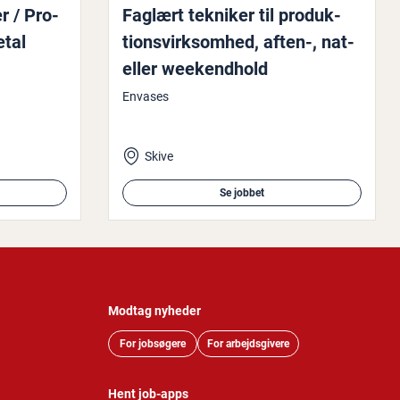
r / Pro­
Faglært tekniker til pro­duk­
etal
tions­virk­som­hed, aften-, nat-
eller we­e­kend­hold
Envases
Skive
Se jobbet
Modtag nyheder
For jobsøgere
For arbejdsgivere
Hent job-apps