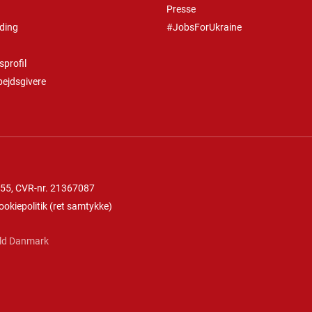
Presse
ding
#JobsForUkraine
profil
bejdsgivere
 55
, CVR-nr. 21367087
ookiepolitik
(
ret samtykke
)