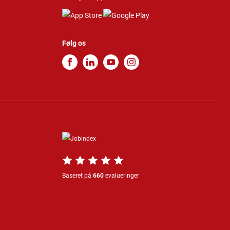
Følg os
Baseret på
660
evalueringer