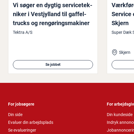
Vi søger en dygtig ser­vi­ce­tek­
Værkføre
ni­ker i Ve­stjyl­land til gaf­fel­
Service
trucks og ren­gø­rings­maki­ner
Skjern
Tektra A/S
Super Dæk S
Skjern
Se jobbet
For jobsøgere
For arbejdsgi
Din side
Din kundeside
Evaluer din arbejdsplads
Indryk annonc
Se evalueringer
Jobannonceri