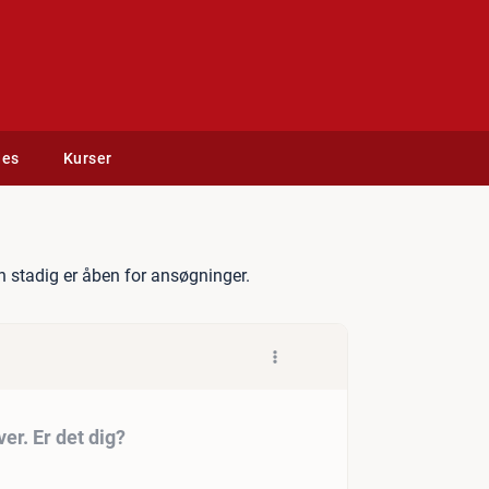
des
Kurser
 afvekslende opgaver. Er de
 stadig er åben for ansøgninger.
er. Er det dig?