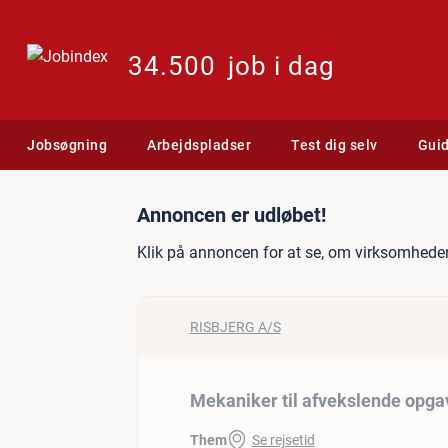
34.500
job i dag
Jobsøgning
Arbejdspladser
Test dig selv
Gui
Jobannonce: Mekaniker til
Annoncen er udløbet!
Klik på annoncen for at se, om virksomheden
RISBJERG A/S
Mekaniker til afvekslende opgav
Them
Se rejsetid