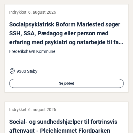
Indrykket:
6. august 2026
So­ci­alp­sy­ki­a­trisk Boform Mariested søger
SSH, SSA, Pædagog eller person med
erfaring med psykiatri og na­t­a­r­bej­de til fast
sti...
Frederikshavn Kommune
9300 Sæby
Se jobbet
Indrykket:
6. august 2026
Social- og sund­heds­hjæl­per til for­trins­vis
aftenvagt - Ple­je­hjem­met Fjord­par­ken