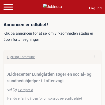
Log ind
Jobannonce: Ældrecenter L
Annoncen er udløbet!
Klik på annoncen for at se, om virksomheden stadig er
åben for ansøgninger.
Hjørring Kommune
Ældrecenter Lundgården søger en social- og
sundhedshjælper til aftenvagt
Vrå
Se rejsetid
Har du erfaring inden for omsorg og personlig pleje?