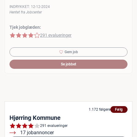
INDRYKKET:
12-12-2024
Hentet fra Jobcenter
Tjek jobglæden:
4 af 5 stjerner
291 evalueringer
Gem job
Se jobbet
1.172 følgere
Følg
Hjørring Kommune
291 evalueringer
17 jobannoncer