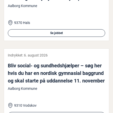
Aalborg Kommune
9370 Hals
Se jobbet
Indrykket:
6. august 2026
Bliv social- og sund­heds­hjæl­per – søg her
hvis du har en nordisk gymnasial baggrund
og skal starte på ud­dan­nel­se 11. november
Aalborg Kommune
9310 Vodskov