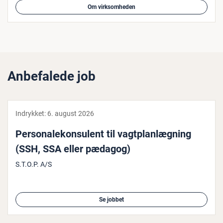
Om virksomheden
Anbefalede job
Indrykket:
6. august 2026
Per­so­na­le­kon­su­lent til vagt­plan­læg­ning
(SSH, SSA eller pædagog)
S.T.O.P. A/S
Se jobbet