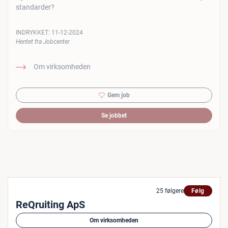
standarder?
INDRYKKET:
11-12-2024
Hentet fra Jobcenter
Om virksomheden
Gem job
Se jobbet
25 følgere
Følg
ReQruiting ApS
Om virksomheden