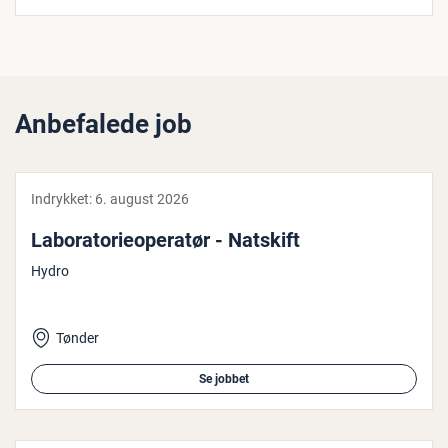
Anbefalede job
Indrykket:
6. august 2026
La­bo­ra­to­ri­e­o­pe­ra­tør - Natskift
Hydro
Tønder
Se jobbet