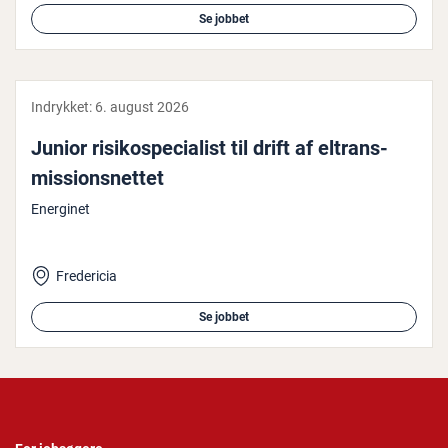
Se jobbet
Indrykket:
6. august 2026
Junior ri­si­ko­spe­ci­a­list til drift af el­trans­
mis­sions­net­tet
Energinet
Fredericia
Se jobbet