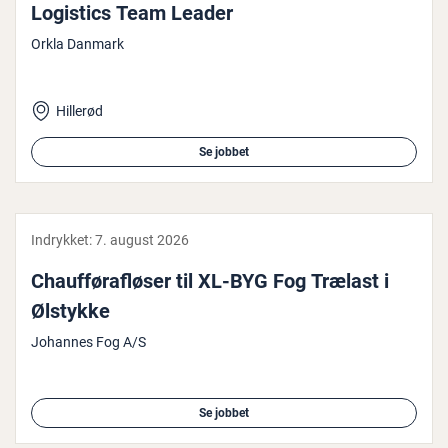
Logistics Team Leader
Orkla Danmark
Hillerød
Se jobbet
Indrykket:
7. august 2026
Chauf­før­af­lø­ser til XL-BYG Fog Trælast i
Ølstykke
Johannes Fog A/S
Se jobbet