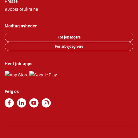
Presse
#JobsForUkraine
Modtag nyheder
For jobsøgere
For arbejdsgivere
Hent job-apps
Følg os