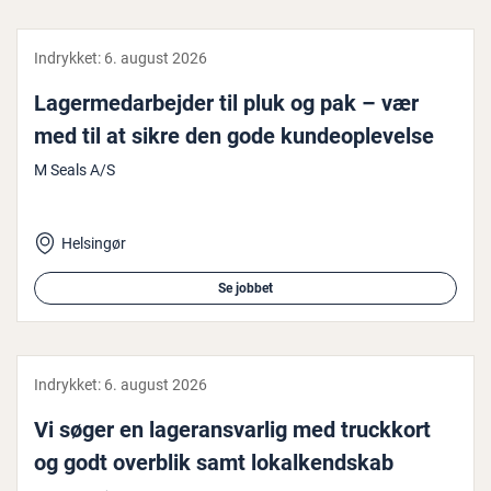
Indrykket:
6. august 2026
La­ger­me­d­ar­bej­der til pluk og pak – vær
med til at sikre den gode kun­de­op­le­vel­se
M Seals A/S
Helsingør
Se jobbet
Indrykket:
6. august 2026
Vi søger en la­ge­ransvar­lig med truckkort
og godt overblik samt lo­kal­kend­skab