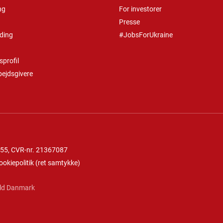
ng
For investorer
Presse
ding
#JobsForUkraine
profil
bejdsgivere
 55
, CVR-nr. 21367087
ookiepolitik
(
ret samtykke
)