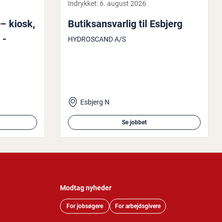
Indrykket:
6. august 2026
 – kiosk,
Bu­tiks­ansvar­lig til Esbjerg
 -
HYDROSCAND A/S
Esbjerg N
Se jobbet
Modtag nyheder
For jobsøgere
For arbejdsgivere