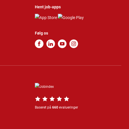
Hent job-apps
Følg os
Baseret på
660
evalueringer