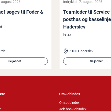
. august 2026
Indrykket:
7. august 2026
hef søges til Foder &
Teamleder til Service
posthus og kas­se­linje
Haderslev
id
føtex
arde
6100 Haderslev
Se jobbet
Se jobbet
vere
Om Jobindex
Om Jobindex
e
Job hos Jobindex