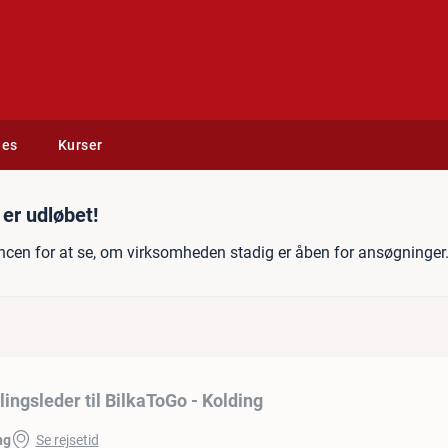
des
Kurser
r til BilkaToGo - Kolding
er udløbet!
ncen for at se, om virksomheden stadig er åben for ansøgninger
lingsleder til BilkaToGo - Kolding
ng
Se rejsetid