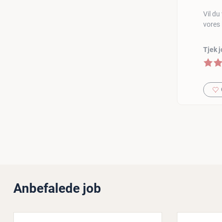
Vil du
vores 
Tjek 
5 af 5
Anbefalede job