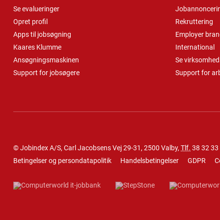
Se evalueringer
Jobannonceri
Opret profil
Rekruttering
Apps til jobsøgning
Employer bran
Kaares Klumme
International
Ansøgningsmaskinen
Se virksomheds
Support for jobsøgere
Support for ar
© Jobindex A/S, Carl Jacobsens Vej 29-31, 2500 Valby,
Tlf.
38 32 33
Betingelser og persondatapolitik
Handelsbetingelser
GDPR
C