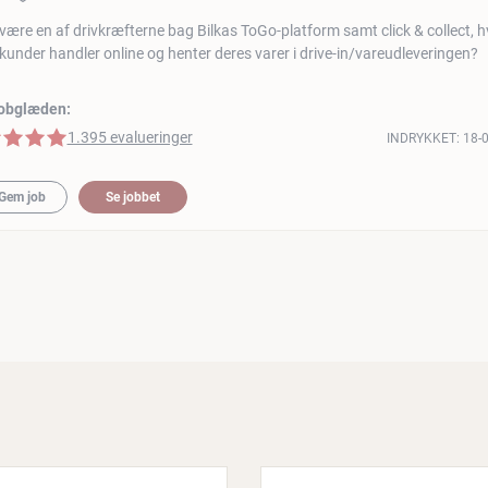
 være en af drivkræfterne bag Bilkas ToGo-platform samt click & collect, h
kunder handler online og henter deres varer i drive-in/vareudleveringen?
jobglæden:
 stjerner
1.395 evalueringer
INDRYKKET:
18-
Gem job
Se jobbet