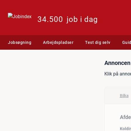
34.500
job i dag
Jobsøgning
Arbejdspladser
Test dig selv
Gui
Jobannonce: Afdelingslede
Annoncen 
Klik på anno
Bilka
Afde
Koldi