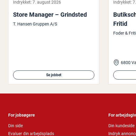
Indrykket:
7. august 2026
Indrykket:
7
Store Manager – Grindsted
Bu­tiks­c
Fritid
T. Hansen Gruppen A/S
Foder & Frit
6800 V
Se jobbet
For jobsøgere
For arbejdsgi
Din side
Din kundeside
Evaluer din arbejdsplads
Indryk annonc