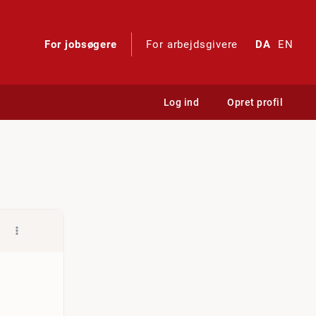
For jobsøgere
For arbejdsgivere
DA
EN
Log ind
Opret profil
.