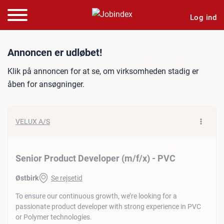
Log ind
Jobannonce: Senior Produc
Annoncen er udløbet!
Klik på annoncen for at se, om virksomheden stadig er
åben for ansøgninger.
VELUX A/S
Senior Product Developer (m/f/x) - PVC
Østbirk
Se rejsetid
To ensure our continuous growth, we’re looking for a
passionate product developer with strong experience in PVC
or Polymer technologies.