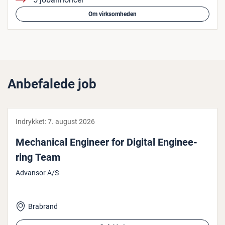
Om virksomheden
Anbefalede job
Indrykket:
7. august 2026
Me­cha­ni­cal Engineer for Digital En­gi­ne­e­
ring Team
Advansor A/S
Brabrand