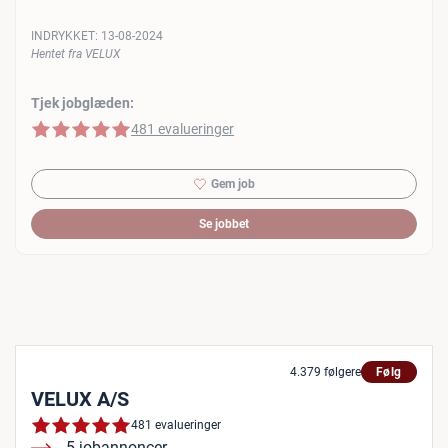
INDRYKKET:
13-08-2024
Hentet fra VELUX
Tjek jobglæden:
5 af 5 stjerner
481 evalueringer
Gem job
Se jobbet
4.379 følgere
Følg
VELUX A/S
481 evalueringer
5 jobannoncer