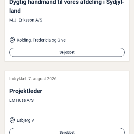
Dygtig håndmand til vores afdeling i Syd­jyl­
land
M.J. Eriksson A/S
Kolding, Fredericia og Give
Se jobbet
Indrykket:
7. august 2026
Pro­jekt­le­der
LM Huse A/S
Esbjerg V
Se jobbet