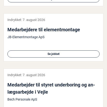
Indrykket:
7. august 2026
Me­d­ar­bej­de­re til ele­ment­mon­ta­ge
JB-Elementmontage ApS
Se jobbet
Indrykket:
7. august 2026
Me­d­ar­bej­der til styret un­der­bor­ing og an­
lægs­ar­bej­de i Vejle
Bech Personale ApS