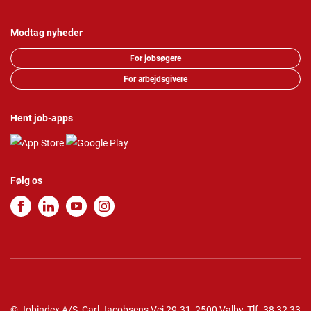
Modtag nyheder
For jobsøgere
For arbejdsgivere
Hent job-apps
Følg os
© Jobindex A/S, Carl Jacobsens Vej 29-31, 2500 Valby,
Tlf.
38 32 33