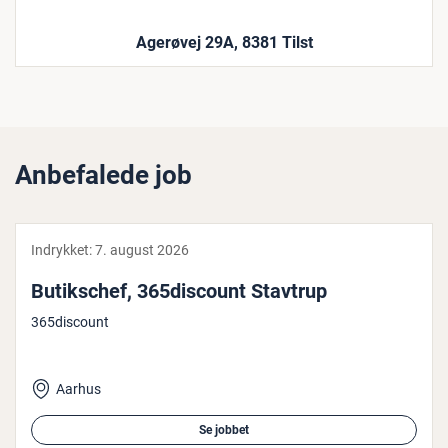
Agerøvej 29A, 8381 Tilst
Anbefalede job
Indrykket:
7. august 2026
Bu­tiks­chef, 365­di­sco­unt Stavtrup
365discount
Aarhus
Se jobbet