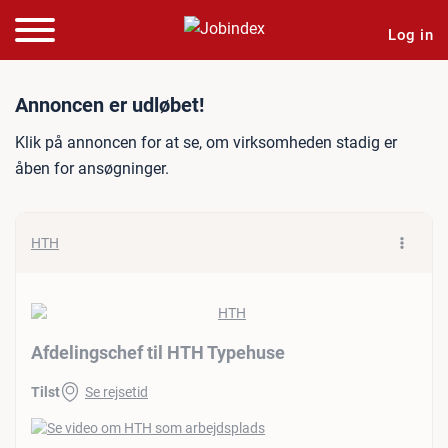
Log in
Jobannonce: Afdelingschef
Annoncen er udløbet!
Klik på annoncen for at se, om virksomheden stadig er
åben for ansøgninger.
HTH
Afdelingschef til HTH Typehuse
Tilst
Se rejsetid