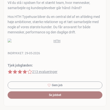
Vil du stå i spidsen for et stærkt team, hvor mennesker,
samarbejde og kundeoplevelser går hånd i hånd?
Hos HTH Typehuse bliver du en central del af en afdeling med
høje ambitioner, stærke relationer og et tæt samarbejde med
nogle af vores største kunder. Du får ansvaret for både
mennesker, performance og den daglige drift.
INDRYKKET:
29-05-2026
Tjek jobglæden:
4 af 5 stjerner
213 evalueringer
Gem job
Se jobbet