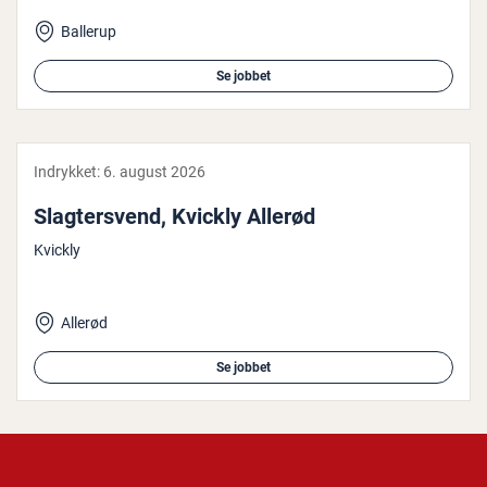
Ballerup
Se jobbet
Indrykket:
6. august 2026
Slag­ter­s­vend, Kvickly Allerød
Kvickly
Allerød
Se jobbet