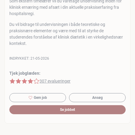
Som ekstern timelærer vil du varetage undervisning inden for
klinisk ernæring med afsæt i din aktuelle praksiserfaring fra
hospitalsregi.
Du vil bidrage til undervisningen i både teoretiske og
praksisnære elementer og være med til at styrke de
studerendes forståelse af klinisk diætetik i en virkelighedsnær
kontekst.
INDRYKKET:
21-05-2026
Tjek jobglæden:
4 af 5 stjerner
307 evalueringer
Gem job
Ansøg
Se jobbet