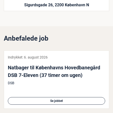
Sigurdsgade 26, 2200 København N
Anbefalede job
Indrykket:
6. august 2026
Natbager til Kø­ben­havns Ho­ved­ba­ne­gård
DSB 7-Eleven (37 timer om ugen)
DSB
Se jobbet