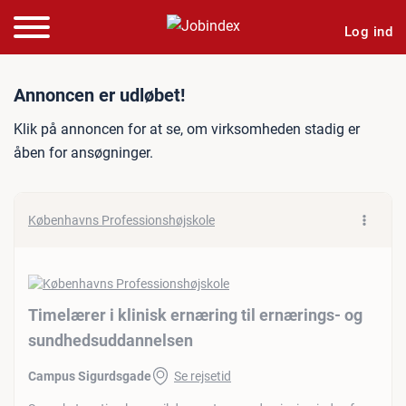
Log ind
Jobannonce: Timelærer i k
Annoncen er udløbet!
Klik på annoncen for at se, om virksomheden stadig er
åben for ansøgninger.
Københavns Professionshøjskole
Timelærer i klinisk ernæring til ernærings- og
sundhedsuddannelsen
Campus Sigurdsgade
Se rejsetid