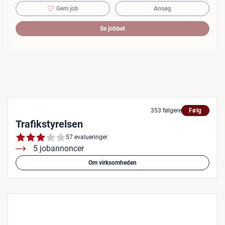
Gem job
Ansøg
Se jobbet
353 følgere
Følg
Trafikstyrelsen
57 evalueringer
5 jobannoncer
Om virksomheden