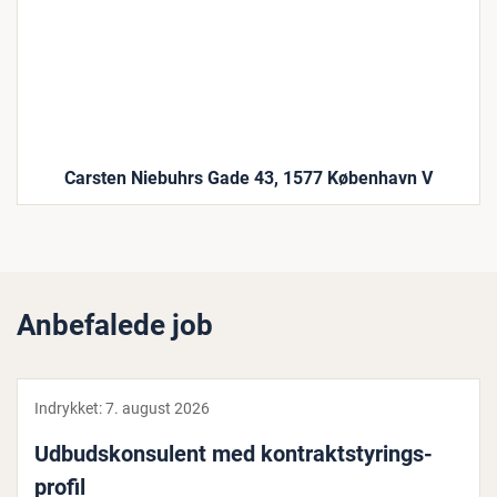
Carsten Niebuhrs Gade 43, 1577 København V
Anbefalede job
Indrykket:
7. august 2026
Ud­bud­s­kon­su­lent med kon­trakt­sty­rings­
pro­fil