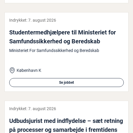
Indrykket:
7. august 2026
Stu­den­ter­med­hjæl­pe­re til Mi­ni­ste­ri­et for
Sam­funds­sik­ker­hed og Beredskab
Ministeriet For Samfundssikkerhed og Beredskab
København K
Se jobbet
Indrykket:
7. august 2026
Ud­bud­s­jurist med ind­fly­del­se – sæt retning
på processer og sam­ar­bej­de i frem­ti­dens