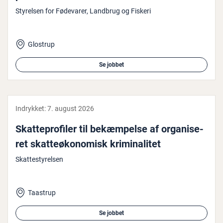
Styrelsen for Fødevarer, Landbrug og Fiskeri
Glostrup
Se jobbet
Indrykket:
7. august 2026
Skat­te­pro­fi­ler til be­kæm­pel­se af or­ga­ni­se­
ret skat­teø­ko­no­misk kri­mi­na­li­tet
Skattestyrelsen
Taastrup
Se jobbet