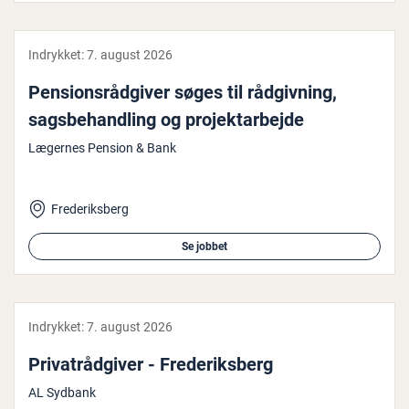
Indrykket:
7. august 2026
Pen­sions­rå­d­gi­ver søges til rå­d­giv­ning,
sags­be­hand­ling og pro­jekt­ar­bej­de
Lægernes Pension & Bank
Frederiksberg
Se jobbet
Indrykket:
7. august 2026
Pri­va­t­rå­d­gi­ver - Fre­de­riks­berg
AL Sydbank