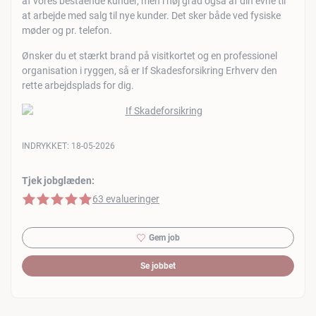
af vores bestående kunder, men i høj grad også af din evne til
at arbejde med salg til nye kunder. Det sker både ved fysiske
møder og pr. telefon.
Ønsker du et stærkt brand på visitkortet og en professionel
organisation i ryggen, så er If Skadesforsikring Erhverv den
rette arbejdsplads for dig.
INDRYKKET:
18-05-2026
Tjek jobglæden:
5 af 5 stjerner
63 evalueringer
Gem job
Se jobbet