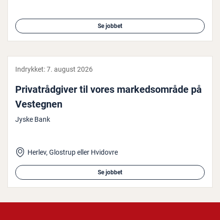
Se jobbet
Indrykket:
7. august 2026
Pri­va­t­rå­d­gi­ver til vores mar­keds­om­rå­de på
Vestegnen
Jyske Bank
Herlev, Glostrup eller Hvidovre
Se jobbet