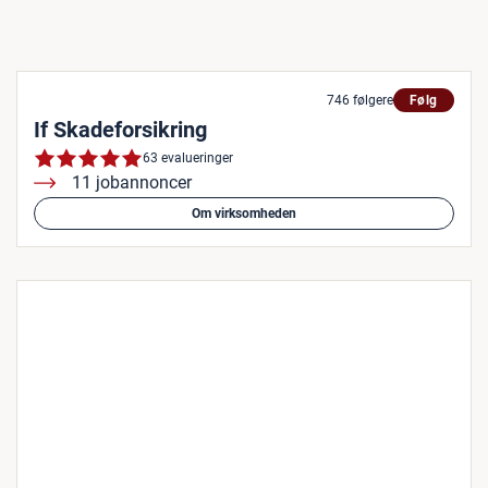
746 følgere
Følg
If Skadeforsikring
63 evalueringer
11 jobannoncer
Om virksomheden