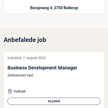
Borupvang 4, 2750 Ballerup
Anbefalede job
Indrykket:
7. august 2026
Business De­ve­l­op­ment Manager
Zafeconnect ApS
Vedbæk
Se jobbet