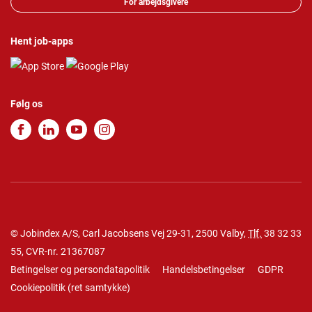
For arbejdsgivere
Hent job-apps
Følg os
© Jobindex A/S, Carl Jacobsens Vej 29-31, 2500 Valby,
Tlf.
38 32 33
55
, CVR-nr. 21367087
Betingelser og persondatapolitik
Handelsbetingelser
GDPR
Cookiepolitik
(
ret samtykke
)