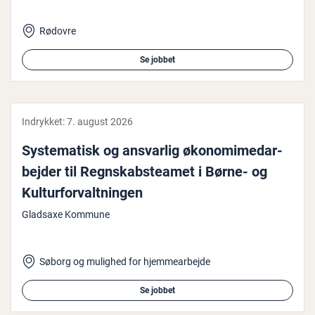
Rødovre
Se jobbet
Indrykket:
7. august 2026
Syste­ma­tisk og ansvarlig øko­no­mi­me­d­ar­
bej­der til Regn­sk­ab­stea­met i Børne- og
Kul­tur­for­valt­nin­gen
Gladsaxe Kommune
Søborg og mulighed for hjemmearbejde
Se jobbet