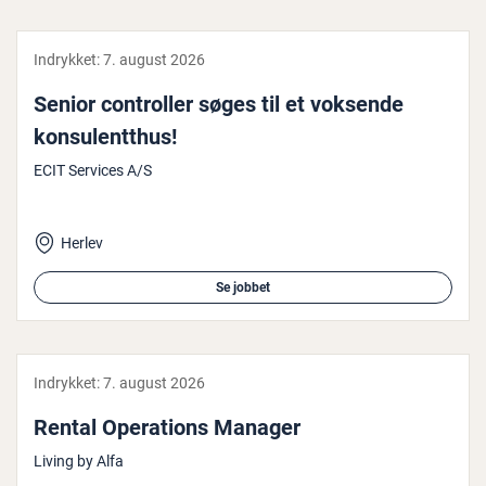
Indrykket:
7. august 2026
Senior con­trol­ler søges til et voksende
kon­su­lent­t­hus!
ECIT Services A/S
Herlev
Se jobbet
Indrykket:
7. august 2026
Rental Ope­ra­tions Manager
Living by Alfa