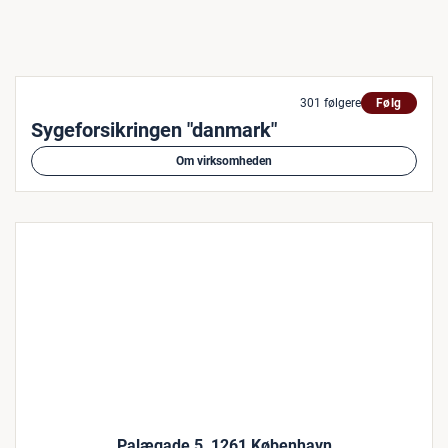
301 følgere
Følg
Sygeforsikringen "danmark"
Om virksomheden
Palægade 5, 1261 København