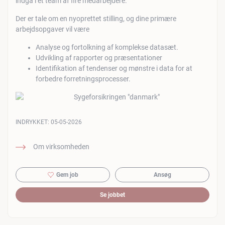
indgå i et team af fire medarbejdere.
Der er tale om en nyoprettet stilling, og dine primære
arbejdsopgaver vil være
Analyse og fortolkning af komplekse datasæt.
Udvikling af rapporter og præsentationer
Identifikation af tendenser og mønstre i data for at
forbedre forretningsprocesser.
INDRYKKET:
05-05-2026
Om virksomheden
Gem job
Ansøg
Se jobbet