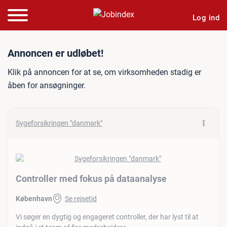
Log ind
Jobannonce: Controller me
Annoncen er udløbet!
Klik på annoncen for at se, om virksomheden stadig er
åben for ansøgninger.
Sygeforsikringen "danmark"
Controller med fokus på dataanalyse
København
Se rejsetid
Vi søger en dygtig og engageret controller, der har lyst til at