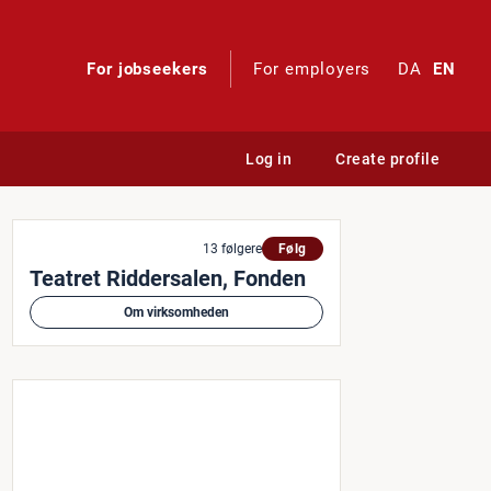
For jobseekers
For employers
DA
EN
Log in
Create profile
en (barselsvikariat)
13 følgere
Følg
Teatret Riddersalen, Fonden
Om virksomheden