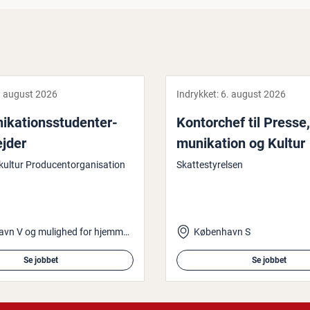
. august 2026
Indrykket:
6. august 2026
­ka­tions­stu­den­ter­
Kon­tor­chef til Press
ej­der
mu­ni­ka­tion og Kultur
ultur Producentorganisation
Skattestyrelsen
København V og mulighed for hjemmearbejde
København S
Se jobbet
Se jobbet