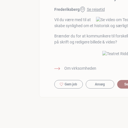
Frederiksberg
Se rejsetid
Vil du være med til at
skabe synlighed om et historisk og særligt
Brænder du for at kommunikere til forskell
på skrift og redigere billede & video?
Om virksomheden
Gem job
Ansøg
Se