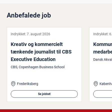
Anbefalede job
Indrykket:
7. august 2026
Indrykket:
6
Kreativ og kom­merci­elt
Kom­mu­ni
tænkende jour­na­list til CBS
me­d­ar­b
Executive Education
Dansk Akvak
CBS, Copenhagen Business School
Frederiksberg
Se jobbet