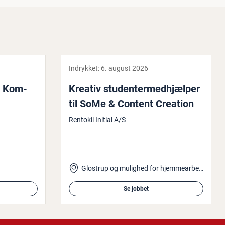
Indrykket:
6. august 2026
e, Kom­
Kreativ stu­den­ter­med­hjæl­per
til SoMe & Content Creation
Rentokil Initial A/S
Glostrup og mulighed for hjemmearbejde
Se jobbet