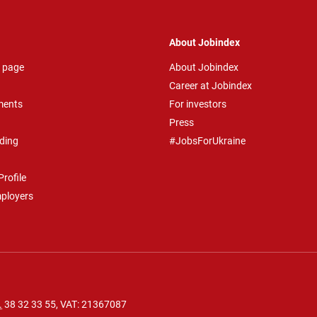
About Jobindex
 page
About Jobindex
Career at Jobindex
ments
For investors
Press
ding
#JobsForUkraine
rofile
mployers
.
38 32 33 55
, VAT: 21367087