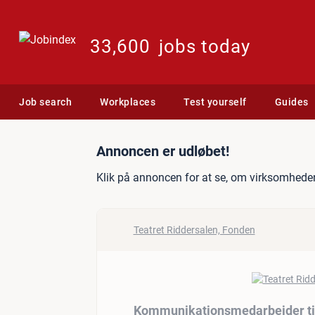
33,600
jobs today
Job search
Workplaces
Test yourself
Guides
Jobannonce: Kommunikatio
Annoncen er udløbet!
Klik på annoncen for at se, om virksomheden
Teatret Riddersalen, Fonden
Kommunikationsmedarbejder til 