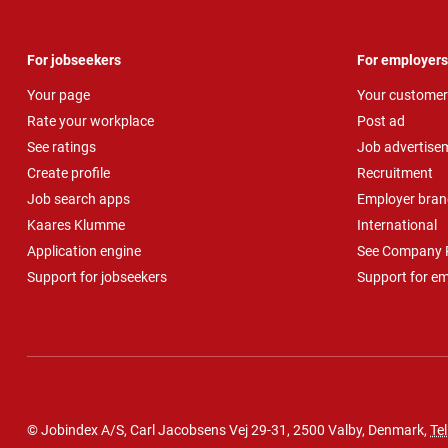
For jobseekers
For employers
Your page
Your customer
Rate your workplace
Post ad
See ratings
Job advertise
Create profile
Recruitment
Job search apps
Employer bran
Kaares Klumme
International
Application engine
See Company P
Support for jobseekers
Support for e
© Jobindex A/S, Carl Jacobsens Vej 29-31, 2500 Valby, Denmark,
Tel