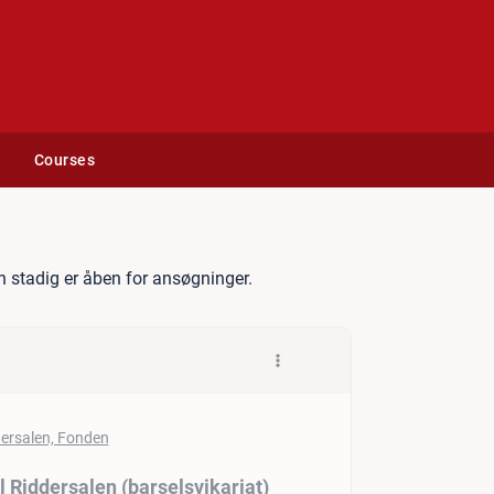
Courses
nsmedarbejder til Riddersal
 stadig er åben for ansøgninger.
Riddersalen (barselsvikariat)