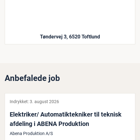
Tøndervej 3, 6520 Toftlund
Anbefalede job
Indrykket:
3. august 2026
Elek­tri­ker/ Au­to­ma­tik­tek­ni­ker til teknisk
afdeling i ABENA Pro­duk­tion
Abena Produktion A/S