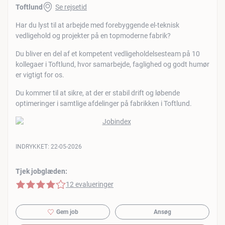
Toftlund
Se rejsetid
Har du lyst til at arbejde med forebyggende el-teknisk
vedligehold og projekter på en topmoderne fabrik?
Du bliver en del af et kompetent vedligeholdelsesteam på 10
kollegaer i Toftlund, hvor samarbejde, faglighed og godt humør
er vigtigt for os.
Du kommer til at sikre, at der er stabil drift og løbende
optimeringer i samtlige afdelinger på fabrikken i Toftlund.
INDRYKKET:
22-05-2026
Tjek jobglæden:
4 af 5 stjerner
12 evalueringer
Gem job
Ansøg