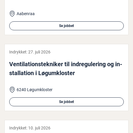
Aabenraa
Se jobbet
Indrykket:
27. juli 2026
Ven­ti­la­tions­tek­ni­ker til in­dre­gu­le­ring og in­
stal­la­tion i Løgum­klo­ster
6240 Løgumkloster
Se jobbet
Indrykket:
10. juli 2026