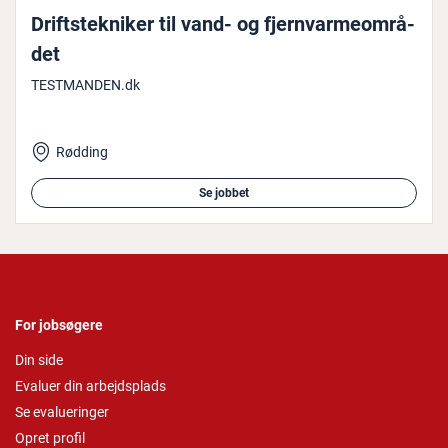
Drift­s­tek­ni­ker til vand- og fjern­var­me­om­rå­
det
TESTMANDEN.dk
Rødding
Se jobbet
For jobsøgere
Din side
Evaluer din arbejdsplads
Se evalueringer
Opret profil