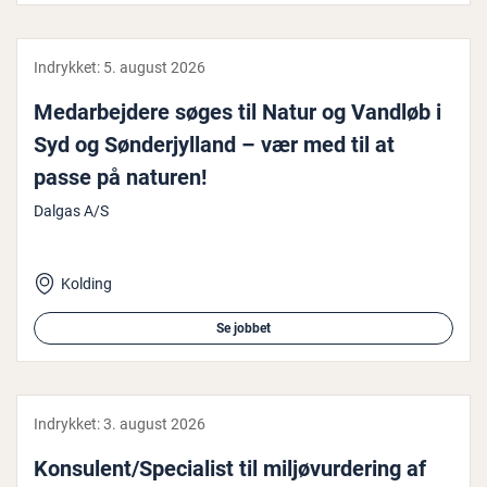
Indrykket:
5. august 2026
Me­d­ar­bej­de­re søges til Natur og Vandløb i
Syd og Søn­derjyl­land – vær med til at
passe på naturen!
Dalgas A/S
Kolding
Se jobbet
Indrykket:
3. august 2026
Konsulent/Spe­ci­a­list til mil­jø­vur­de­ring af