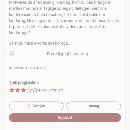
Motiveres du af en alsidig hverdag, hvor du både rådgiver
medlemmer, holder faglige oplæg og deltager i centrale
konferencer på Christiansborg? Har du solid viden om
landbrug, klima og natur – og brænder du for at omsætte den
til præcis, faktuel dokumentation, der gør en forskel for
landbruget?
Så er du måske vores nye kollega.
INDRYKKET:
10-04-2026
Tjek jobglæden:
3 af 5 stjerner
4 evalueringer
Gem job
Ansøg
Se jobbet