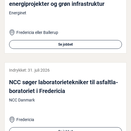
ener­gi­pro­jek­ter og grøn in­fra­struk­tur
Energinet
Fredericia eller Ballerup
Se jobbet
Indrykket:
31. juli 2026
NCC søger la­bo­ra­to­ri­e­tek­ni­ker til as­falt­la­
bo­ra­to­ri­et i Fre­de­ri­cia
NCC Danmark
Fredericia