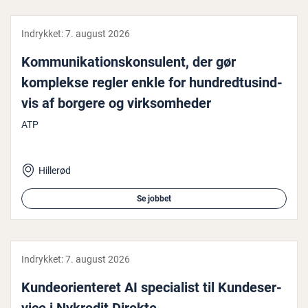
Indrykket:
7. august 2026
Kom­mu­ni­ka­tions­kon­su­lent, der gør
komplekse regler enkle for hund­redt­u­sind­
vis af borgere og virk­som­he­der
ATP
Hillerød
Se jobbet
Indrykket:
7. august 2026
Kun­de­o­ri­en­te­ret AI spe­ci­a­list til Kun­de­ser­