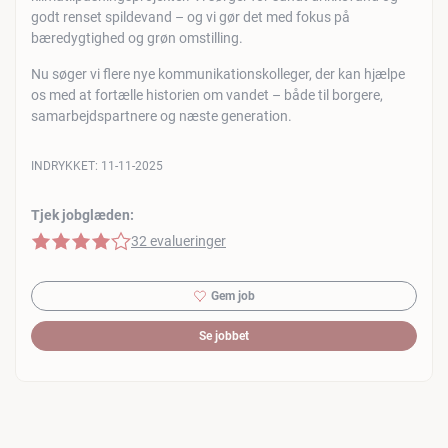
godt renset spildevand – og vi gør det med fokus på
bæredygtighed og grøn omstilling.
Nu søger vi flere nye kommunikationskolleger, der kan hjælpe
os med at fortælle historien om vandet – både til borgere,
samarbejdspartnere og næste generation.
INDRYKKET:
11-11-2025
Tjek jobglæden:
4 af 5 stjerner
32 evalueringer
Gem job
Se jobbet