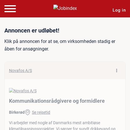
Log in
Jobannonce: Kommunikatio
Annoncen er udløbet!
Klik på annoncen for at se, om virksomheden stadig er
åben for ansøgninger.
Novafos A/S
Kommunikationsrådgivere og formidlere
Birkerød
Se rejsetid
Vi arbejder med nogle af Danmarks mest ambitiøse
klimatilpasningsprojekter. Vi sørger for sundt drikkevand og