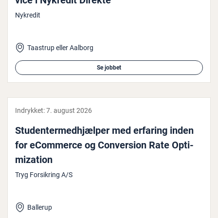
vi­ce i Nykredit Direkte
Nykredit
Taastrup eller Aalborg
Se jobbet
Indrykket:
7. august 2026
Stu­den­ter­med­hjæl­per med erfaring inden
for eCommerce og Con­ver­sion Rate Op­ti­
miza­tion
Tryg Forsikring A/S
Ballerup