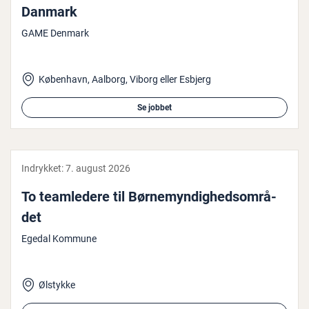
Danmark
GAME Denmark
København, Aalborg, Viborg eller Esbjerg
Se jobbet
Indrykket:
7. august 2026
To team­le­de­re til Bør­ne­myn­dig­heds­om­rå­
det
Egedal Kommune
Ølstykke