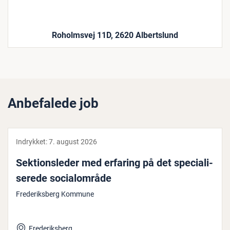
Roholmsvej 11D, 2620 Albertslund
Anbefalede job
Indrykket:
7. august 2026
Sek­tions­le­der med erfaring på det spe­ci­a­li­
se­re­de so­ci­a­l­om­rå­de
Frederiksberg Kommune
Frederiksberg