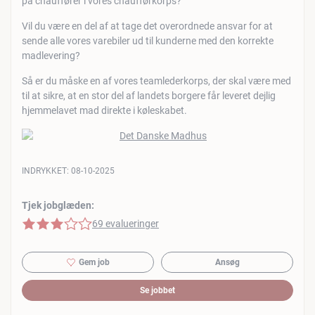
på chauffører i vores chaufførkorps?
Vil du være en del af at tage det overordnede ansvar for at
sende alle vores varebiler ud til kunderne med den korrekte
madlevering?
Så er du måske en af vores teamlederkorps, der skal være med
til at sikre, at en stor del af landets borgere får leveret dejlig
hjemmelavet mad direkte i køleskabet.
INDRYKKET:
08-10-2025
Tjek jobglæden:
3 af 5 stjerner
69 evalueringer
Gem job
Ansøg
Se jobbet