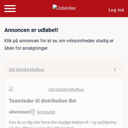
Log ind
Jobannonce: Teamleder til 
Annoncen er udløbet!
Klik på annoncen for at se, om virksomheden stadig er
åben for ansøgninger.
Det Danske Madhus
Teamleder til distribution Øst
Albertslund
Se rejsetid
Kan du se dig selv have den daglige ledelse af– og opfølgning