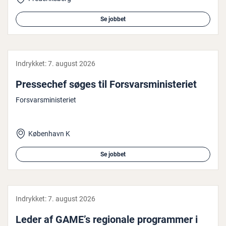
Se jobbet
Indrykket:
7. august 2026
Pres­se­chef søges til For­svars­mi­ni­ste­ri­et
Forsvarsministeriet
København K
Se jobbet
Indrykket:
7. august 2026
Leder af GAME’s regionale pro­gram­mer i