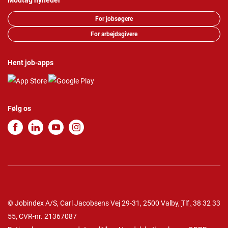
Modtag nyheder
For jobsøgere
For arbejdsgivere
Hent job-apps
Følg os
© Jobindex A/S, Carl Jacobsens Vej 29-31, 2500 Valby,
Tlf.
38 32 33
55
, CVR-nr. 21367087