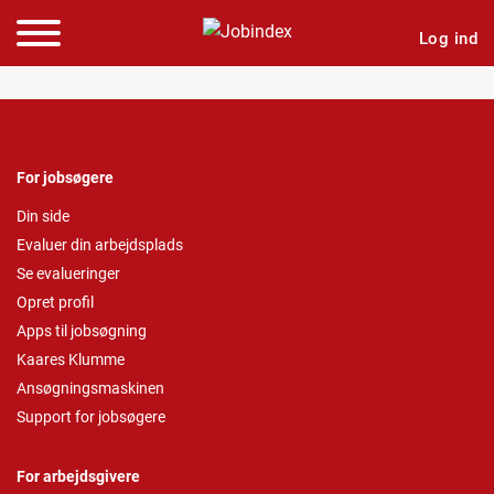
Log ind
For jobsøgere
Din side
Evaluer din arbejdsplads
Se evalueringer
Opret profil
Apps til jobsøgning
Kaares Klumme
Ansøgningsmaskinen
Support for jobsøgere
For arbejdsgivere