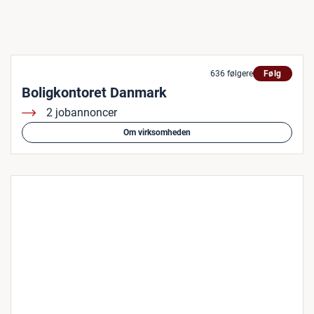
636 følgere
Følg
Boligkontoret Danmark
2 jobannoncer
Om virksomheden