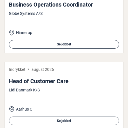
Business Ope­ra­tions Co­or­di­na­tor
Globe Systems A/S
Hinnerup
Se jobbet
Indrykket:
7. august 2026
Head of Customer Care
Lidl Danmark K/S
Aarhus C
Se jobbet