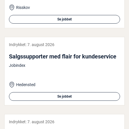
Risskov
Se jobbet
Indrykket:
7. august 2026
Salgs­sup­por­ter med flair for kun­de­ser­vi­ce
Jobindex
Hedensted
Se jobbet
Indrykket:
7. august 2026