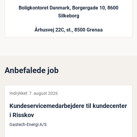
Boligkontoret Danmark, Borgergade 10, 8600
Silkeborg
Århusvej 22C, st., 8500 Grenaa
Anbefalede job
Indrykket:
7. august 2026
Kun­de­ser­vi­ce­me­d­ar­bej­de­re til kun­de­cen­ter
i Risskov
Gastech-Energi A/S