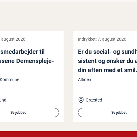
. august 2026
Indrykket:
7. august 2026
ts­me­d­ar­bej­der til
Er du social- og sund­
­se­ne De­mens­ple­je­
si­stent og ønsker du 
din aften med et smi
d Kommune
Altiden
lund
Græsted
Se jobbet
Se jobbet