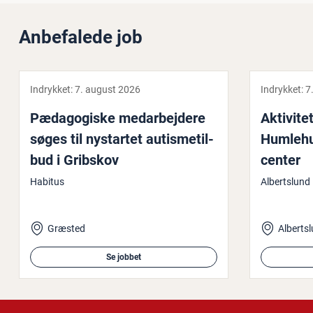
Anbefalede job
Indrykket:
7. august 2026
Indrykket:
7
Pæ­da­go­gi­ske me­d­ar­bej­de­re
Ak­ti­vi­te
søges til nystartet au­tis­me­til­
Hum­le­hu
bud i Gribskov
cen­ter
Habitus
Albertslun
Græsted
Alberts
Se jobbet