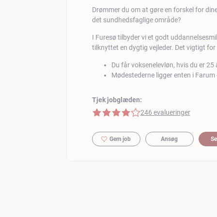
Drømmer du om at gøre en forskel for din
det sundhedsfaglige område?
I Furesø tilbyder vi et godt uddannelsesmi
tilknyttet en dygtig vejleder. Det vigtigt f
Du får voksenelevløn, hvis du er 25 
Mødestederne ligger enten i Farum 
Tjek jobglæden:
4 af 5 stjerner
246 evalueringer
Gem job
Ansøg
Se