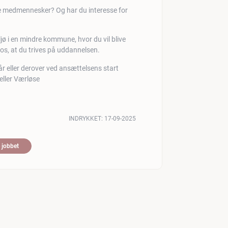
e medmennesker? Og har du interesse for
ljø i en mindre kommune, hvor du vil blive
or os, at du trives på uddannelsen.
år eller derover ved ansættelsens start
eller Værløse
INDRYKKET:
17-09-2025
 jobbet