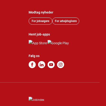
Modtag nyheder
For jobsøgere
For arbejdsgivere
Hent job-apps
Følg os