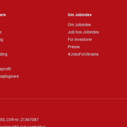
vere
Om Jobindex
Om Jobindex
e
Job hos Jobindex
ng
For investorer
Presse
ding
#JobsForUkraine
profil
bejdsgivere
 55
, CVR-nr. 21367087
ookiepolitik
(
ret samtykke
)