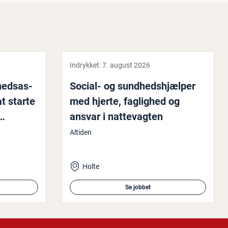
Indrykket:
7. august 2026
heds­as­
Social- og sund­heds­hjæl­per
at starte
med hjerte, faglighed og
l…
ansvar i nat­te­vag­ten
Altiden
Holte
Se jobbet