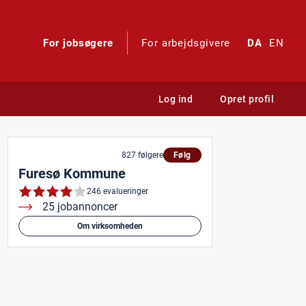
For jobsøgere
For arbejdsgivere
DA
EN
Log ind
Opret profil
søger løbende elever med st
827 følgere
Følg
Furesø Kommune
246 evalueringer
25 jobannoncer
Om virksomheden