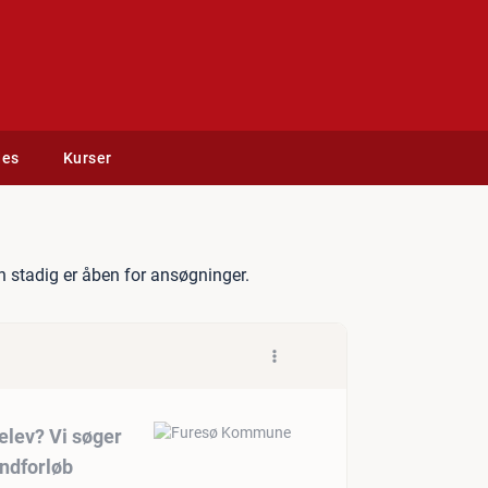
des
Kurser
ocial- og sundhedselev? Vi 
 stadig er åben for ansøgninger.
elev? Vi søger
ndforløb