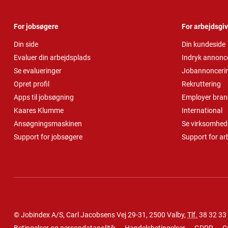
For jobsøgere
For arbejdsgi
Din side
Din kundeside
Evaluer din arbejdsplads
Indryk annonc
Se evalueringer
Jobannonceri
Opret profil
Rekruttering
Apps til jobsøgning
Employer bran
Kaares Klumme
International
Ansøgningsmaskinen
Se virksomheds
Support for jobsøgere
Support for ar
© Jobindex A/S, Carl Jacobsens Vej 29-31, 2500 Valby,
Tlf.
38 32 33
Betingelser og persondatapolitik
Handelsbetingelser
GDPR
C