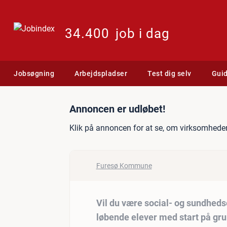
34.400
job i dag
Jobsøgning
Arbejdspladser
Test dig selv
Gui
Jobannonce: Vil du være s
Annoncen er udløbet!
Klik på annoncen for at se, om virksomheden
Furesø Kommune
Vil du være social- og sundheds
løbende elever med start på gru