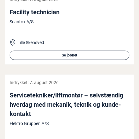
Facility te­ch­ni­ci­an
Scantox A/S
Lille Skensved
Se jobbet
Indrykket:
7. august 2026
Ser­vi­ce­tek­ni­ker/lift­montør – selv­stæn­dig
hverdag med mekanik, teknik og kun­de­
kon­takt
Elektro Gruppen A/S