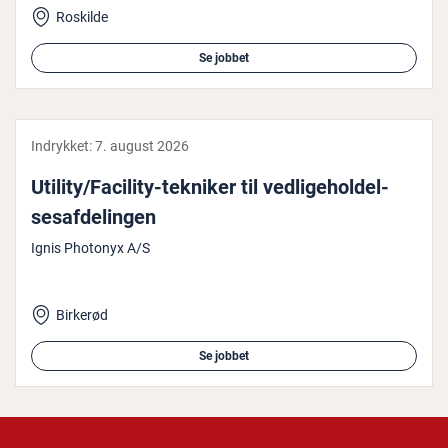
Roskilde
Se jobbet
Indrykket:
7. august 2026
Utility/Facility-tekniker til ved­li­ge­hol­del­
ses­af­de­lin­gen
Ignis Photonyx A/S
Birkerød
Se jobbet