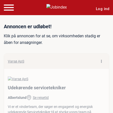
Log ind
Jobannonce: Udekørende s
Annoncen er udløbet!
Klik på annoncen for at se, om virksomheden stadig er
åben for ansøgninger.
Varsø ApS
Udekørende servicetekniker
Albertslund
Se rejsetid
Vi er et vinderteam, der søger en engageret og energisk
udekørende Servicetekniker til at styrke vores team på