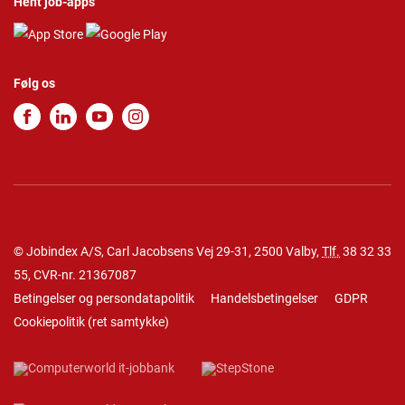
Hent job-apps
Følg os
© Jobindex A/S, Carl Jacobsens Vej 29-31, 2500 Valby,
Tlf.
38 32 33
55
, CVR-nr. 21367087
Betingelser og persondatapolitik
Handelsbetingelser
GDPR
Cookiepolitik
(
ret samtykke
)