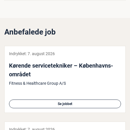
Anbefalede job
Indrykket:
7. august 2026
Kørende ser­vi­ce­tek­ni­ker – Kø­ben­havns­
om­rå­det
Fitness & Healthcare Group A/S
Se jobbet
Indrykket:
7. august 2026