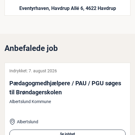
Eventyrhaven, Havdrup Allé 6, 4622 Havdrup
Anbefalede job
Indrykket:
7. august 2026
Pæ­da­gog­med­hjæl­pe­re / PAU / PGU søges
til Brøn­da­ger­sko­len
Albertslund Kommune
Albertslund
Se jobbet