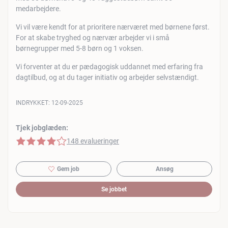
medarbejdere.
Vi vil være kendt for at prioritere nærværet med børnene først.
For at skabe tryghed og nærvær arbejder vi i små
børnegrupper med 5-8 børn og 1 voksen.
Vi forventer at du er pædagogisk uddannet med erfaring fra
dagtilbud, og at du tager initiativ og arbejder selvstændigt.
INDRYKKET:
12-09-2025
Tjek jobglæden:
4 af 5 stjerner
148 evalueringer
Gem job
Ansøg
Se jobbet