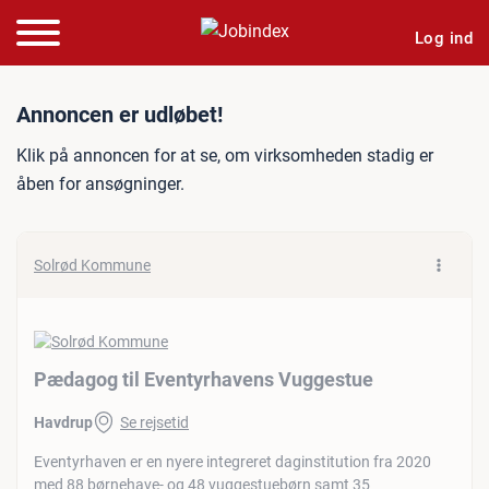
Log ind
Jobannonce: Pædagog til 
Annoncen er udløbet!
Klik på annoncen for at se, om virksomheden stadig er
åben for ansøgninger.
Solrød Kommune
Pædagog til Eventyrhavens Vuggestue
Havdrup
Se rejsetid
Eventyrhaven er en nyere integreret daginstitution fra 2020
med 88 børnehave- og 48 vuggestuebørn samt 35