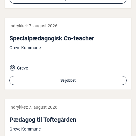
Indrykket:
7. august 2026
Spe­ci­al­pæ­da­go­gisk Co-teacher
Greve Kommune
Greve
Se jobbet
Indrykket:
7. august 2026
Pædagog til Tof­te­går­den
Greve Kommune