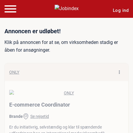
Log ind
Jobannonce: E-commerce 
Annoncen er udløbet!
Klik på annoncen for at se, om virksomheden stadig er
åben for ansøgninger.
ONLY
E-commerce Coordinator
Brande
Se rejsetid
Er du initiativrig, selvstændig og klar til spændende