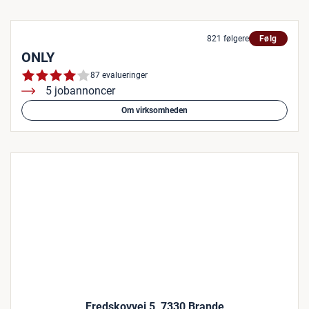
821 følgere
Følg
ONLY
87 evalueringer
5 jobannoncer
Om virksomheden
Fredskovvej 5, 7330 Brande