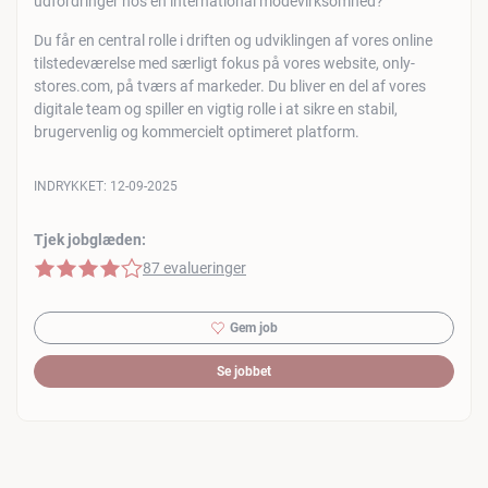
udfordringer hos en international modevirksomhed?
Du får en central rolle i driften og udviklingen af vores online
tilstedeværelse med særligt fokus på vores website, only-
stores.com, på tværs af markeder. Du bliver en del af vores
digitale team og spiller en vigtig rolle i at sikre en stabil,
brugervenlig og kommercielt optimeret platform.
INDRYKKET:
12-09-2025
Tjek jobglæden:
4 af 5 stjerner
87 evalueringer
Gem job
Se jobbet