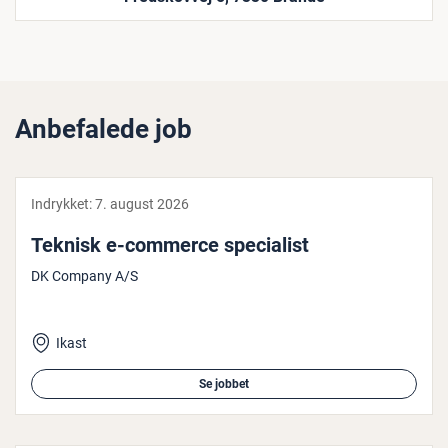
Anbefalede job
Indrykket:
7. august 2026
Teknisk e-commerce spe­ci­a­list
DK Company A/S
Ikast
Se jobbet