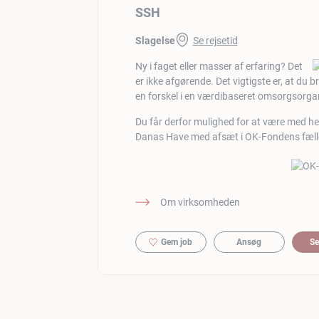
SSH
Slagelse
Se rejsetid
Ny i faget eller masser af erfaring? Det
er ikke afgørende. Det vigtigste er, at du
en forskel i en værdibaseret omsorgsorga
Du får derfor mulighed for at være med he
Danas Have med afsæt i OK-Fondens fæll
Om virksomheden
Gem job
Ansøg
Se