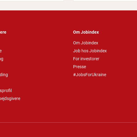
vere
Om Jobindex
Om Jobindex
e
Job hos Jobindex
ng
For investorer
Presse
ding
#JobsForUkraine
profil
bejdsgivere