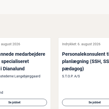
. august 2026
Indrykket:
6. august 2026
n­ne­de me­d­ar­bej­de­re
Per­so­na­le­kon­su­lent t
spe­ci­a­li­se­ret
plan­læg­ning (SSH, SS
 i Dianalund
pædagog)
sstederne Langebjerggaard
S.T.O.P. A/S
nd
Se jobbet
Se jobbet