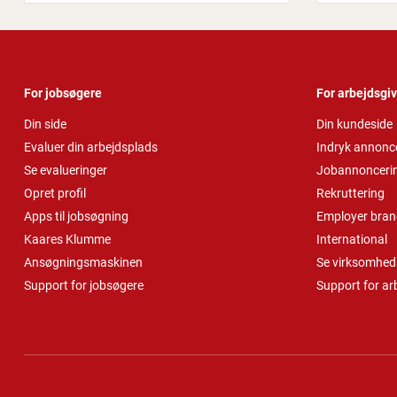
For jobsøgere
For arbejdsgi
Din side
Din kundeside
Evaluer din arbejdsplads
Indryk annonc
Se evalueringer
Jobannonceri
Opret profil
Rekruttering
Apps til jobsøgning
Employer bran
Kaares Klumme
International
Ansøgningsmaskinen
Se virksomheds
Support for jobsøgere
Support for ar