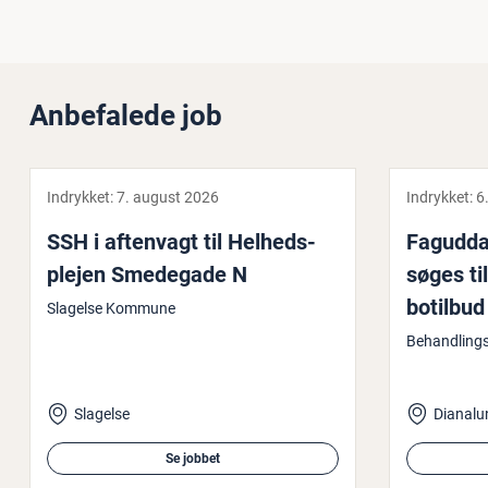
Anbefalede job
Indrykket:
7. august 2026
Indrykket:
6
SSH i aftenvagt til Hel­heds­
Fag­ud­da
plej­en Smedegade N
søges til 
botilbud
Slagelse Kommune
Behandling
Slagelse
Dianalu
Se jobbet