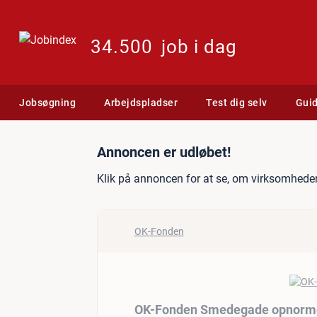
34.500
job i dag
Jobsøgning
Arbejdspladser
Test dig selv
Gui
Jobannonce: OK-Fonden S
Annoncen er udløbet!
Klik på annoncen for at se, om virksomheden
OK-Fonden
OK-Fonden Smedegade opnormer