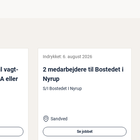
Indrykket:
6. august 2026
il vagt­
2 me­d­ar­bej­de­re til Bostedet i
A eller
Nyrup
S/I Bostedet I Nyrup
Sandved
Se jobbet