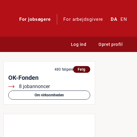
For jobsøgere
For arbejdsgivere
DA
EN
Log ind
Opret profil
ger uddannet SSA eller SS
480 følgere
Følg
OK-Fonden
8 jobannoncer
Om virksomheden