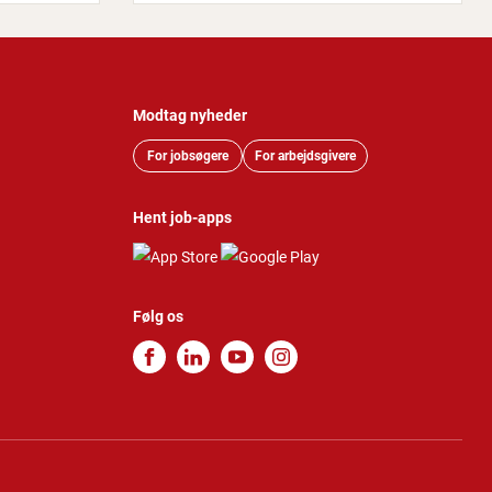
Modtag nyheder
For jobsøgere
For arbejdsgivere
Hent job-apps
Følg os