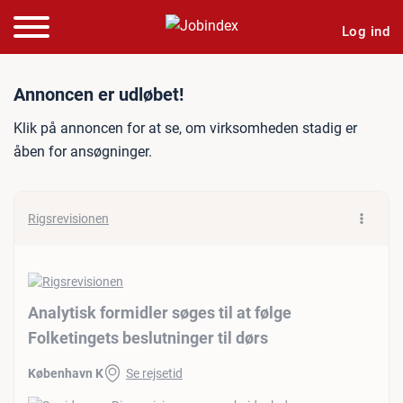
Log ind
Jobannonce: Analytisk formi
Annoncen er udløbet!
Klik på annoncen for at se, om virksomheden stadig er
åben for ansøgninger.
Rigsrevisionen
Analytisk formidler søges til at følge
Folketingets beslutninger til dørs
København K
Se rejsetid