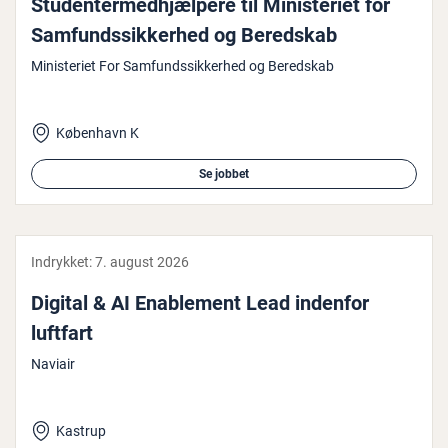
Stu­den­ter­med­hjæl­pe­re til Mi­ni­ste­ri­et for
Sam­funds­sik­ker­hed og Beredskab
Ministeriet For Samfundssikkerhed og Beredskab
København K
Se jobbet
Indrykket:
7. august 2026
Digital & AI Enab­le­ment Lead indenfor
luftfart
Naviair
Kastrup