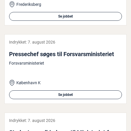
Frederiksberg
Se jobbet
Indrykket:
7. august 2026
Pres­se­chef søges til For­svars­mi­ni­ste­ri­et
Forsvarsministeriet
København K
Se jobbet
Indrykket:
7. august 2026