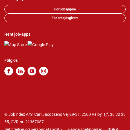
For jobsøgere
For arbejdsgivere
Hent job-apps
Følg os
© Jobindex A/S, Carl Jacobsens Vej 29-31, 2500 Valby,
Tlf.
38 32 33
55
, CVR-nr. 21367087
Betingelser og persondatapolitik
Handelsbetingelser
GDPR