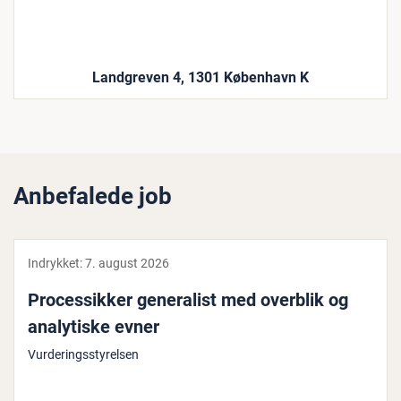
Landgreven 4, 1301 København K
Anbefalede job
Indrykket:
7. august 2026
Pro­ces­sik­ker ge­ne­ra­list med overblik og
ana­ly­ti­ske evner
Vurderingsstyrelsen