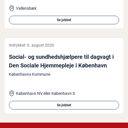
Vallensbæk
Se jobbet
Indrykket:
6. august 2026
Social- og sund­heds­hjæl­pe­re til dagvagt i
Den Sociale Hjem­meple­je i København
Københavns Kommune
København NV eller København S
Se jobbet