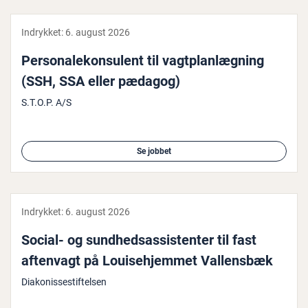
Indrykket:
6. august 2026
Per­so­na­le­kon­su­lent til vagt­plan­læg­ning
(SSH, SSA eller pædagog)
S.T.O.P. A/S
Se jobbet
Indrykket:
6. august 2026
Social- og sund­heds­as­si­sten­ter til fast
aftenvagt på Lou­i­se­hjem­met Val­lens­bæk
Diakonissestiftelsen