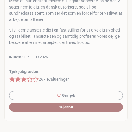
Mens du surfer rundt mellem stillingsannoncerne, så se her. Vi
søger nemlig dig, en dansk autoriseret social- og
sundhedsassistent, som ser det som en fordel for privatlivet at
arbejde om aftenen.
Vi vil gerne ansætte dig i en fast stilling for at give dig tryghed
og stabilitet i ansættelsen og samtidig profiterer vores dejlige
beboere af en medarbejder, der trives hos os.
INDRYKKET:
11-09-2025
Tjek jobglæden:
3 af 5 stjerner
267 evalueringer
Gem job
Se jobbet