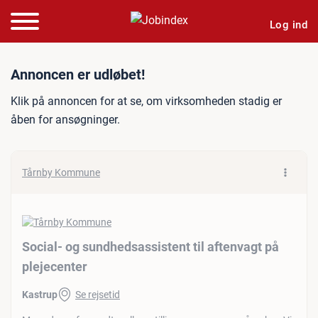
Log ind
Jobannonce: Social- og sun
Annoncen er udløbet!
Klik på annoncen for at se, om virksomheden stadig er
åben for ansøgninger.
Tårnby Kommune
Social- og sundhedsassistent til aftenvagt på
plejecenter
Kastrup
Se rejsetid