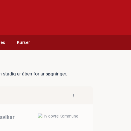
des
Kurser
døre Skole - Barselsvikar
 stadig er åben for ansøgninger.
lsvikar