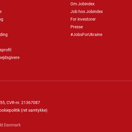
Om Jobindex
e
Job hos Jobindex
ng
For investorer
Presse
ding
#JobsForUkraine
profil
bejdsgivere
 55
, CVR-nr. 21367087
ookiepolitik
(
ret samtykke
)