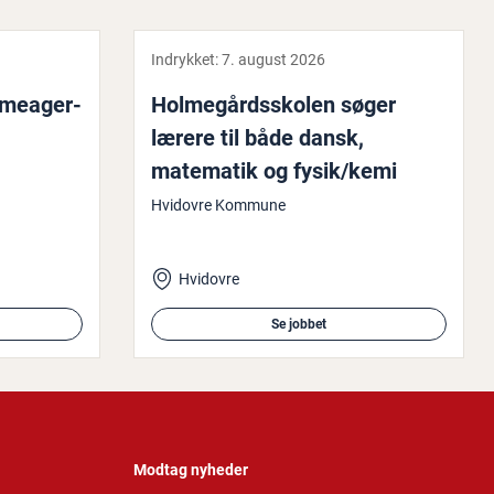
Indrykket:
7. august 2026
l­me­a­ger­
Hol­me­gårds­sko­len søger
lærere til både dansk,
matematik og fysik/kemi
Hvidovre Kommune
Hvidovre
Se jobbet
Modtag nyheder