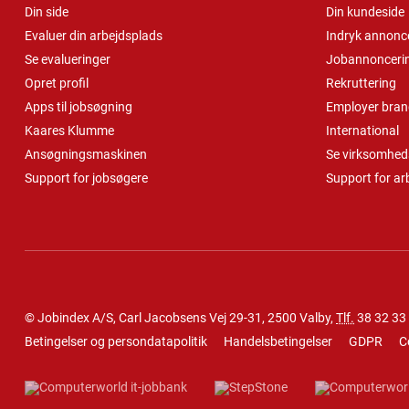
Din side
Din kundeside
Evaluer din arbejdsplads
Indryk annonc
Se evalueringer
Jobannonceri
Opret profil
Rekruttering
Apps til jobsøgning
Employer bran
Kaares Klumme
International
Ansøgningsmaskinen
Se virksomheds
Support for jobsøgere
Support for ar
© Jobindex A/S, Carl Jacobsens Vej 29-31, 2500 Valby,
Tlf.
38 32 33
Betingelser og persondatapolitik
Handelsbetingelser
GDPR
C