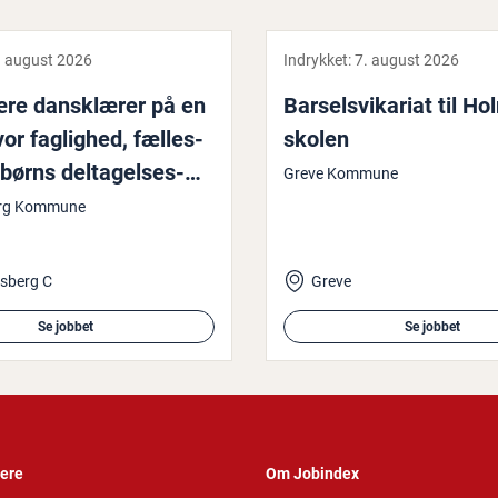
. august 2026
Indrykket:
7. august 2026
ære dans­klæ­rer på en
Bar­selsvi­ka­ri­at til Ho
or faglighed, fæl­les­
sko­len
ørns del­ta­gel­ses­
Greve Kommune
e­der går hånd i hånd?
erg Kommune
ksberg C
Greve
Se jobbet
Se jobbet
vere
Om Jobindex