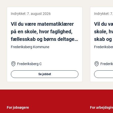
Indrykket:
7. august 2026
Indrykket:
7
Vil du være ma­te­ma­tik­læ­rer
Vil du v
på en skole, hvor faglighed,
skole, hv
fæl­les­skab og børns del­ta­gel­
skab og b
ses­mu­lig­he­der går hånd i
mu­lig­h
Frederiksberg Kommune
Frederiksb
hånd?
Frederiksberg C
Frederi
Se jobbet
For jobsøgere
For arbejdsgi