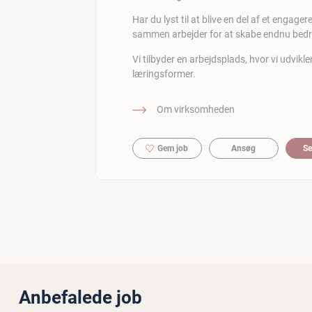
Har du lyst til at blive en del af et engage
sammen arbejder for at skabe endnu bedre
Vi tilbyder en arbejdsplads, hvor vi udvik
læringsformer.
Om virksomheden
Gem job
Ansøg
Se
Anbefalede job