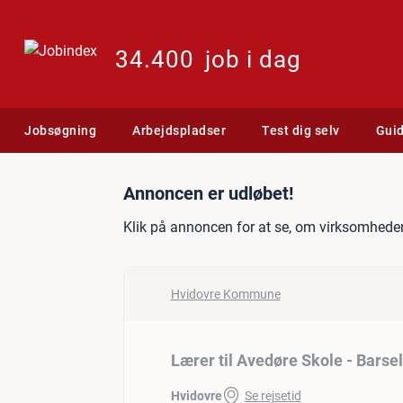
34.400
job i dag
Jobsøgning
Arbejdspladser
Test dig selv
Gui
Jobannonce: Lærer til Ave
Annoncen er udløbet!
Klik på annoncen for at se, om virksomheden
Hvidovre Kommune
Lærer til Avedøre Skole - Barse
Hvidovre
Se rejsetid