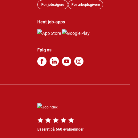
For jobsøgere
For arbejdsgivere
Hent job-apps
Følg os
Baseret på
660
evalueringer