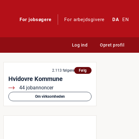
For jobsøgere
For arbejdsgivere
DA
EN
Log ind
Opret profil
2.113 følgere
Følg
Hvidovre Kommune
44 jobannoncer
Om virksomheden