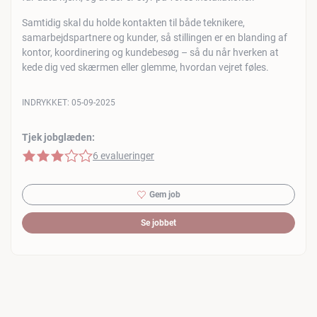
Samtidig skal du holde kontakten til både teknikere,
samarbejdspartnere og kunder, så stillingen er en blanding af
kontor, koordinering og kundebesøg – så du når hverken at
kede dig ved skærmen eller glemme, hvordan vejret føles.
INDRYKKET:
05-09-2025
Tjek jobglæden:
3 af 5 stjerner
6 evalueringer
Gem job
Se jobbet