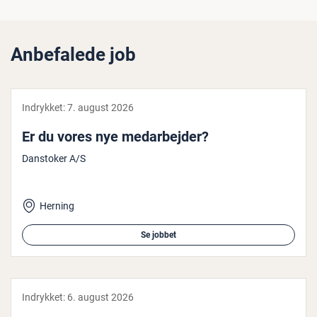
Anbefalede job
Indrykket:
7. august 2026
Er du vores nye me­d­ar­bej­der?
Danstoker A/S
Herning
Se jobbet
Indrykket:
6. august 2026