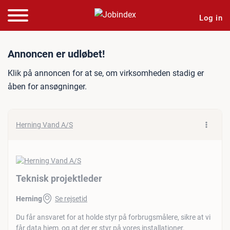
Log in
Jobannonce: Teknisk proje
Annoncen er udløbet!
Klik på annoncen for at se, om virksomheden stadig er
åben for ansøgninger.
Herning Vand A/S
Teknisk projektleder
Herning
Se rejsetid
Du får ansvaret for at holde styr på forbrugsmålere, sikre at vi
får data hjem, og at der er styr på vores installationer.