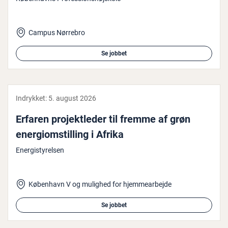
Campus Nørrebro
Se jobbet
Indrykket:
5. august 2026
Erfaren pro­jekt­le­der til fremme af grøn
ener­giomstil­ling i Afrika
Energistyrelsen
København V og mulighed for hjemmearbejde
Se jobbet