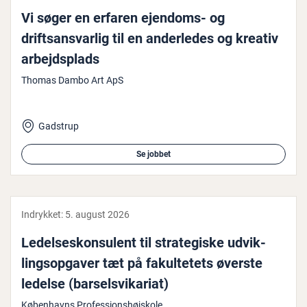
Vi søger en erfaren ejendoms- og
driftsansvar­lig til en an­der­le­des og kreativ
ar­bejds­plads
Thomas Dambo Art ApS
Gadstrup
Se jobbet
Indrykket:
5. august 2026
Le­del­ses­kon­su­lent til stra­te­gi­ske ud­vik­
lings­op­ga­ver tæt på faku­l­te­tets øverste
ledelse (bar­selsvi­ka­ri­at)
Københavns Professionshøjskole