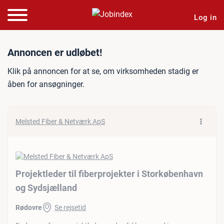
Log in
Jobannonce: Projektleder t
Annoncen er udløbet!
Klik på annoncen for at se, om virksomheden stadig er
åben for ansøgninger.
Melsted Fiber & Netværk ApS
Projektleder til fiberprojekter i Storkøbenhavn
og Sydsjælland
Rødovre
Se rejsetid