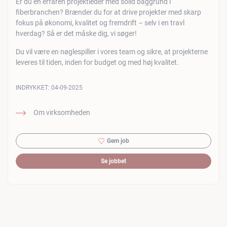
Er du en erfaren projektleder med solid baggrund i
fiberbranchen? Brænder du for at drive projekter med skarp
fokus på økonomi, kvalitet og fremdrift – selv i en travl
hverdag? Så er det måske dig, vi søger!
Du vil være en nøglespiller i vores team og sikre, at projekterne
leveres til tiden, inden for budget og med høj kvalitet.
INDRYKKET:
04-09-2025
Om virksomheden
Gem job
Se jobbet