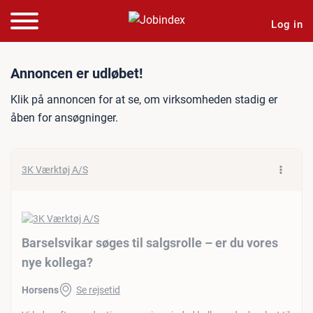
Log in
Jobannonce: Barselsvikar s
Annoncen er udløbet!
Klik på annoncen for at se, om virksomheden stadig er
åben for ansøgninger.
3K Værktøj A/S
Barselsvikar søges til salgsrolle – er du vores
nye kollega?
Horsens
Se rejsetid