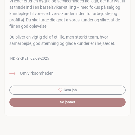
Vi leder efter en dygtig og serviceminded kollega, der har lyst til
at træde ind i en barselsvikar-stilling – med fokus på salg og
kundepleje til vores erhvervskunder inden for arbejdstøj og
profiltøj. Du skal tage dig godt a vores kunder og sikre, at de
får en god oplevelse.
Du bliver en vigtig del af et lille, men stærkt team, hvor
samarbejde, god stemning og glade kunder er i højsædet.
INDRYKKET:
02-09-2025
Om virksomheden
Gem job
Se jobbet