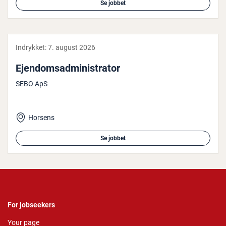
Se jobbet
Indrykket:
7. august 2026
Ejen­domsad­mi­ni­stra­tor
SEBO ApS
Horsens
Se jobbet
For jobseekers
Your page