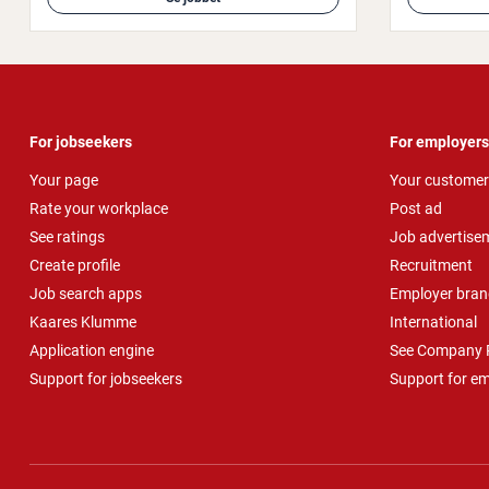
For jobseekers
For employers
Your page
Your customer
Rate your workplace
Post ad
See ratings
Job advertise
Create profile
Recruitment
Job search apps
Employer bran
Kaares Klumme
International
Application engine
See Company P
Support for jobseekers
Support for e