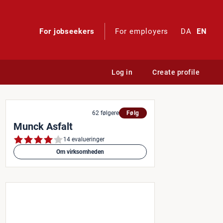
For jobseekers
For employers
DA
EN
Log in
Create profile
g vil du gerne arbejde med 
62 følgere
Følg
Munck Asfalt
14 evalueringer
Om virksomheden