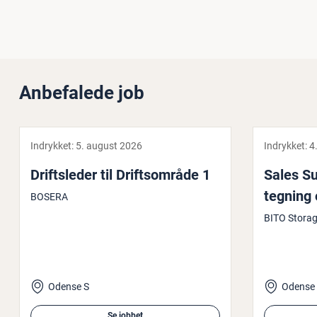
Anbefalede job
Indrykket:
5. august 2026
Indrykket:
4
Drifts­le­der til Drifts­om­rå­de 1
Sales Su
tegning o
BOSERA
BITO Storag
Odense S
Odense
Se jobbet