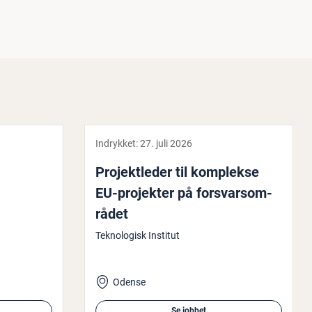
Indrykket:
27. juli 2026
Pro­jekt­le­der til komplekse
EU-projekter på for­svars­om­
rå­det
Teknologisk Institut
Odense
Se jobbet