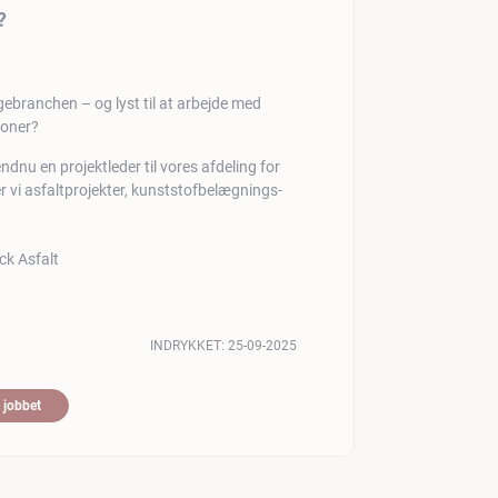
?
ggebranchen – og lyst til at arbejde med
ioner?
dnu en projektleder til vores afdeling for
 vi asfaltprojekter, kunststofbelægnings-
INDRYKKET:
25-09-2025
 jobbet