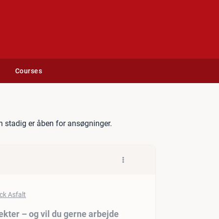
Courses
nsvar for egne projekter – o
 stadig er åben for ansøgninger.
ekter – og vil du gerne arbejde