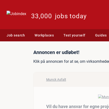
33,000
jobs today
Job search
Workplaces
Test yourself
Guides
Jobannonce: Vil du have a
Annoncen er udløbet!
Klik på annoncen for at se, om virksomheden
Munck Asfalt
Vil du have ansvar for egne proj