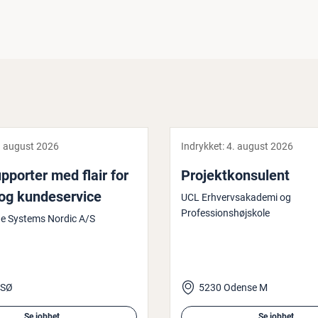
. august 2026
Indrykket:
4. august 2026
pporter med flair for
Pro­jekt­kon­su­lent
g kun­de­ser­vi­ce
UCL Erhvervsakademi og
Professionshøjskole
e Systems Nordic A/S
 SØ
5230 Odense M
Se jobbet
Se jobbet