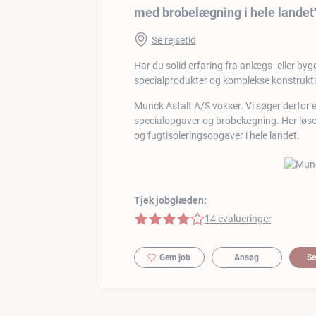
med brobelægning i hele landet
Se rejsetid
Har du solid erfaring fra anlægs- eller by
specialprodukter og komplekse konstrukt
Munck Asfalt A/S vokser. Vi søger derfor en
specialopgaver og brobelægning. Her løser
og fugtisoleringsopgaver i hele landet.
Tjek jobglæden:
4 af 5 stjerner
14 evalueringer
Gem job
Ansøg
Se