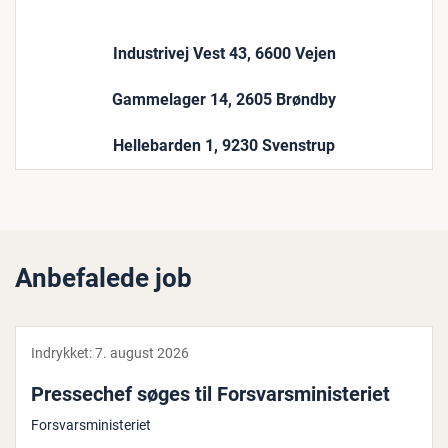
Industrivej Vest 43, 6600 Vejen
Gammelager 14, 2605 Brøndby
Hellebarden 1, 9230 Svenstrup
Anbefalede job
Indrykket:
7. august 2026
Pres­se­chef søges til For­svars­mi­ni­ste­ri­et
Forsvarsministeriet