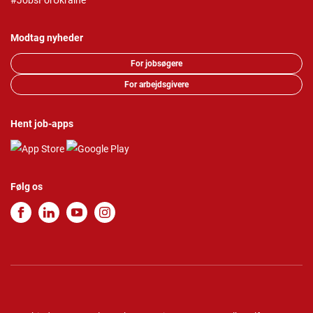
#JobsForUkraine
Modtag nyheder
For jobsøgere
For arbejdsgivere
Hent job-apps
Følg os