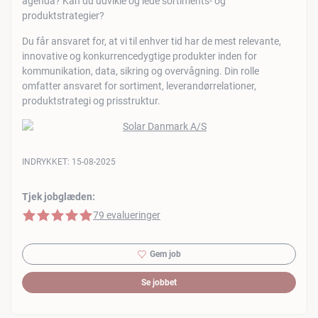
agenda? Kan du udvikle og lede sortiments- og
produktstrategier?
Du får ansvaret for, at vi til enhver tid har de mest relevante,
innovative og konkurrencedygtige produkter inden for
kommunikation, data, sikring og overvågning. Din rolle
omfatter ansvaret for sortiment, leverandørrelationer,
produktstrategi og prisstruktur.
INDRYKKET:
15-08-2025
Tjek jobglæden:
5 af 5 stjerner
79 evalueringer
Gem job
Se jobbet