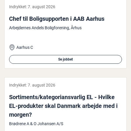
Indrykket:
7. august 2026
Chef til Bo­ligsup­por­ten i AAB Aarhus
Arbejdernes Andels Boligforening, Århus
Aarhus C
Se jobbet
Indrykket:
7. august 2026
Sor­ti­ments/ka­te­go­ri­ansvar­lig EL - Hvilke
EL-produkter skal Danmark arbejde med i
morgen?
Brødrene A & O Johansen A/S