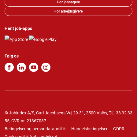
For jobsøgere
For arbejdsgivere
Hent job-apps
Følg os
© Jobindex A/S, Carl Jacobsens Vej 29-31, 2500 Valby,
Tlf.
38 32 33
55
, CVR-nr. 21367087
Betingelser og persondatapolitik
Handelsbetingelser
GDPR
Cookiepolitik
(
ret samtykke
)