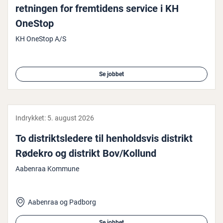
retningen for frem­ti­dens service i KH
OneStop
KH OneStop A/S
Se jobbet
Indrykket:
5. august 2026
To di­strikt­s­le­de­re til hen­holds­vis distrikt
Rødekro og distrikt Bov/Kollund
Aabenraa Kommune
Aabenraa og Padborg
Se jobbet