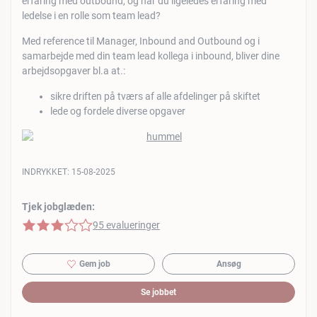
erfaring med outbound, og har du ligeledes erfaring med
ledelse i en rolle som team lead?
Med reference til Manager, Inbound and Outbound og i
samarbejde med din team lead kollega i inbound, bliver dine
arbejdsopgaver bl.a at.:
sikre driften på tværs af alle afdelinger på skiftet
lede og fordele diverse opgaver
INDRYKKET:
15-08-2025
Tjek jobglæden:
3 af 5 stjerner
95 evalueringer
Gem job
Ansøg
Se jobbet