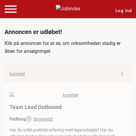
Log ind
Jobannonce: Team Lead O
Annoncen er udløbet!
Klik på annoncen for at se, om virksomheden stadig er
åben for ansøgninger.
hummel
Team Lead Outbound
Padborg
Se rejsetid
Har du solid praktisk erfaring med lagerarbejde? Har du