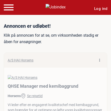
Log ind
Jobannonce: QHSE Manag
Annoncen er udløbet!
Klik på annoncen for at se, om virksomheden stadig er
åben for ansøgninger.
A/S HAI Horsens
QHSE Manager med kemibaggrund
Horsens
Se rejsetid
Vi leder efter en engageret kvalitetschef med kemibaggrund,
som brænder for at optimere og løfte vores kvalitetsprocesser