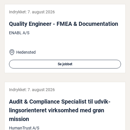
Indrykket:
7. august 2026
Quality Engineer - FMEA & Do­cu­men­ta­tion
ENABL A/S
Hedensted
Se jobbet
Indrykket:
7. august 2026
Audit & Com­pli­an­ce Spe­ci­a­list til ud­vik­
lings­o­ri­en­te­ret virk­som­hed med grøn
mission
HumanTrust A/S