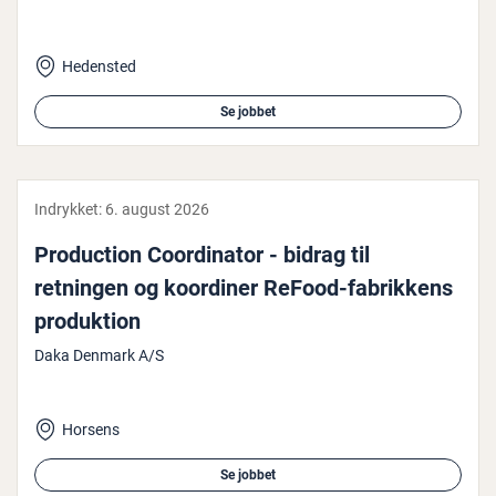
Hedensted
Se jobbet
Indrykket:
6. august 2026
Pro­duction Co­or­di­na­tor - bidrag til
retningen og koordiner ReFood-fa­brik­kens
pro­duk­tion
Daka Denmark A/S
Horsens
Se jobbet