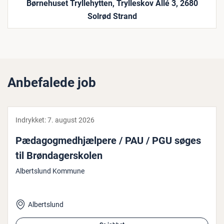
Børnehuset Tryllehytten, Trylleskov Allé 3, 2680
Solrød Strand
Anbefalede job
Indrykket:
7. august 2026
Pæ­da­gog­med­hjæl­pe­re / PAU / PGU søges
til Brøn­da­ger­sko­len
Albertslund Kommune
Albertslund