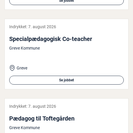
Se jobbet
Indrykket:
7. august 2026
Spe­ci­al­pæ­da­go­gisk Co-teacher
Greve Kommune
Greve
Se jobbet
Indrykket:
7. august 2026
Pædagog til Tof­te­går­den
Greve Kommune