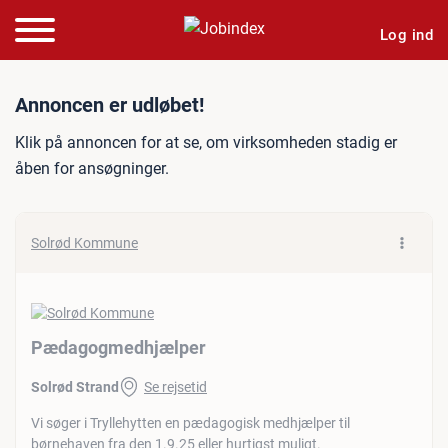
Log ind
Jobannonce: Pædagogmed
Annoncen er udløbet!
Klik på annoncen for at se, om virksomheden stadig er
åben for ansøgninger.
Solrød Kommune
Pædagogmedhjælper
Solrød Strand
Se rejsetid
Vi søger i Tryllehytten en pædagogisk medhjælper til
børnehaven fra den 1.9.25 eller hurtigst muligt.