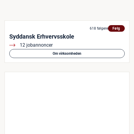
618 følgere
Følg
Syddansk Erhvervsskole
12 jobannoncer
Om virksomheden