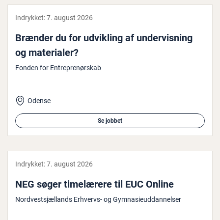
Indrykket:
7. august 2026
Brænder du for udvikling af un­der­vis­ning
og ma­te­ri­a­ler?
Fonden for Entreprenørskab
Odense
Se jobbet
Indrykket:
7. august 2026
NEG søger ti­me­læ­re­re til EUC Online
Nordvestsjællands Erhvervs- og Gymnasieuddannelser