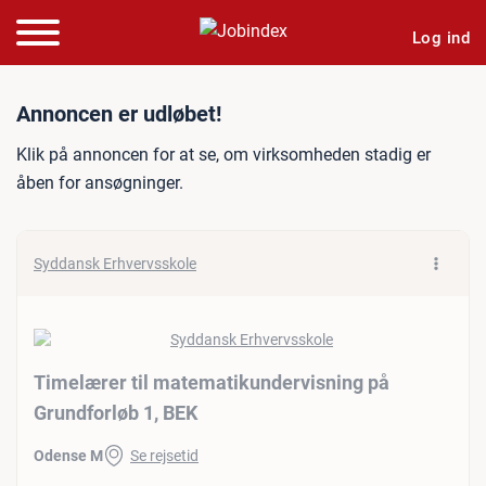
Log ind
Jobannonce: Timelærer til
Annoncen er udløbet!
Klik på annoncen for at se, om virksomheden stadig er
åben for ansøgninger.
Syddansk Erhvervsskole
Timelærer til matematikundervisning på
Grundforløb 1, BEK
Odense M
Se rejsetid