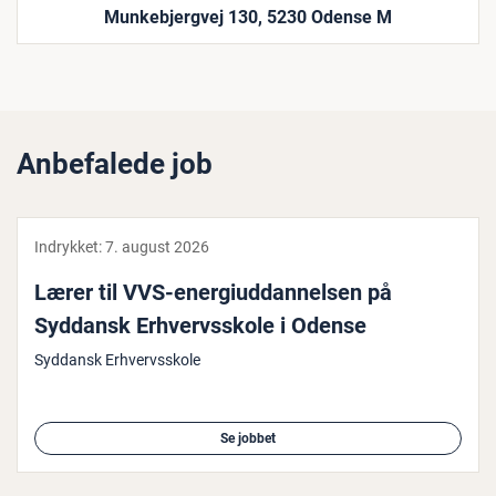
Munkebjergvej 130, 5230 Odense M
Anbefalede job
Indrykket:
7. august 2026
Lærer til VVS-ener­gi­ud­dan­nel­sen på
Syddansk Er­hvervs­sko­le i Odense
Syddansk Erhvervsskole
Se jobbet