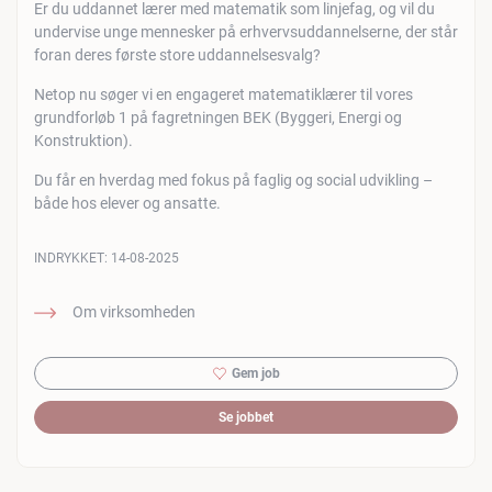
Er du uddannet lærer med matematik som linjefag, og vil du
undervise unge mennesker på erhvervsuddannelserne, der står
foran deres første store uddannelsesvalg?
Netop nu søger vi en engageret matematiklærer til vores
grundforløb 1 på fagretningen BEK (Byggeri, Energi og
Konstruktion).
Du får en hverdag med fokus på faglig og social udvikling –
både hos elever og ansatte.
INDRYKKET:
14-08-2025
Om virksomheden
Gem job
Se jobbet