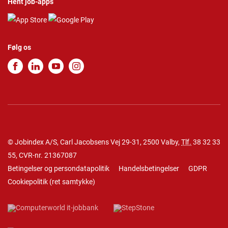
Hent job-apps
Følg os
© Jobindex A/S, Carl Jacobsens Vej 29-31, 2500 Valby,
Tlf.
38 32 33
55
, CVR-nr. 21367087
Betingelser og persondatapolitik
Handelsbetingelser
GDPR
Cookiepolitik
(
ret samtykke
)