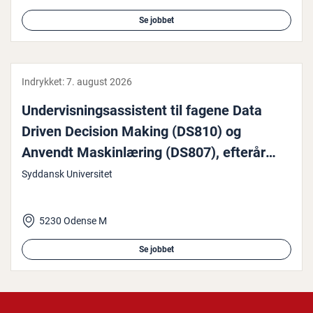
Se jobbet
Indrykket:
7. august 2026
Un­der­vis­nings­as­si­stent til fagene Data
Driven Decision Making (DS810) og
Anvendt Ma­skin­læ­ring (DS807), efterår
2026
Syddansk Universitet
5230 Odense M
Se jobbet