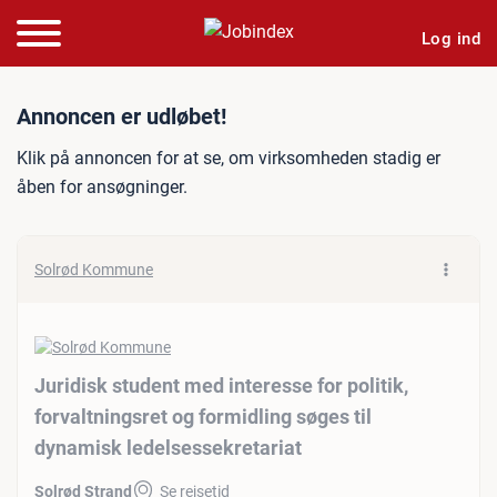
Log ind
Jobannonce: Juridisk stude
Annoncen er udløbet!
Klik på annoncen for at se, om virksomheden stadig er
åben for ansøgninger.
Solrød Kommune
Juridisk student med interesse for politik,
forvaltningsret og formidling søges til
dynamisk ledelsessekretariat
Solrød Strand
Se rejsetid