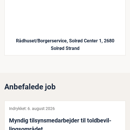
Rådhuset/Borgerservice, Solrød Center 1, 2680
Solrød Strand
Anbefalede job
Indrykket:
6. august 2026
Myndig til­syns­me­d­ar­bej­der til told­be­vil­
lings­om­rå­det