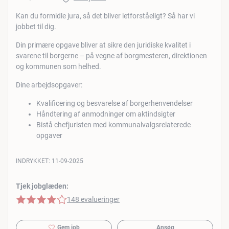
Kan du formidle jura, så det bliver letforståeligt? Så har vi
jobbet til dig.
Din primære opgave bliver at sikre den juridiske kvalitet i
svarene til borgerne – på vegne af borgmesteren, direktionen
og kommunen som helhed.
Dine arbejdsopgaver:
Kvalificering og besvarelse af borgerhenvendelser
Håndtering af anmodninger om aktindsigter
Bistå chefjuristen med kommunalvalgsrelaterede
opgaver
INDRYKKET:
11-09-2025
Tjek jobglæden:
4 af 5 stjerner
148 evalueringer
Gem job
Ansøg