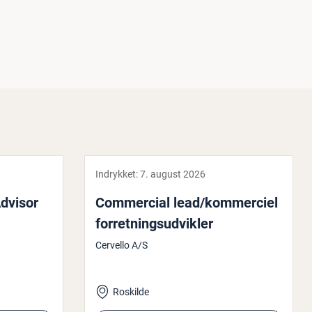
Indrykket:
7. august 2026
dvisor
Com­merci­al lead/kom­merci­el
for­ret­nings­ud­vik­ler
Cervello A/S
Roskilde