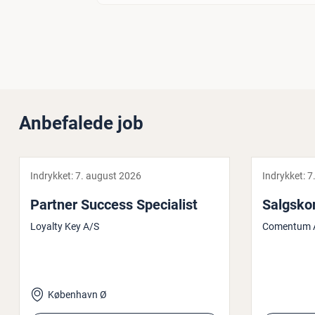
Anbefalede job
Indrykket:
7. august 2026
Indrykket:
7
Partner Success Spe­ci­a­list
Salgs­kon
Loyalty Key A/S
Comentum 
København Ø