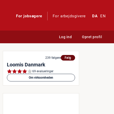
For jobsøgere
For arbejdsgivere
DA
EN
Log ind
Opret profil
239 følgere
Følg
Loomis Danmark
69 evalueringer
Om virksomheden