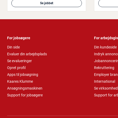
Se jobbet
For jobsøgere
For arbejdsgi
Din side
Din kundeside
Evaluer din arbejdsplads
Indryk annonc
Se evalueringer
Jobannonceri
Opret profil
Rekruttering
Apps til jobsøgning
Employer bran
Kaares Klumme
International
Ansøgningsmaskinen
Se virksomheds
Support for jobsøgere
Support for ar