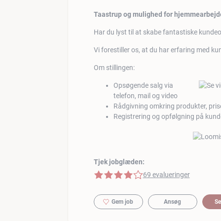
Taastrup og mulighed for hjemmearbejd
Har du lyst til at skabe fantastiske kundeo
Vi forestiller os, at du har erfaring med k
Om stillingen:
Opsøgende salg via
telefon, mail og video
Rådgivning omkring produkter, pris
Registrering og opfølgning på kund
Tjek jobglæden:
4 af 5 stjerner
69 evalueringer
Gem job
Ansøg
Se