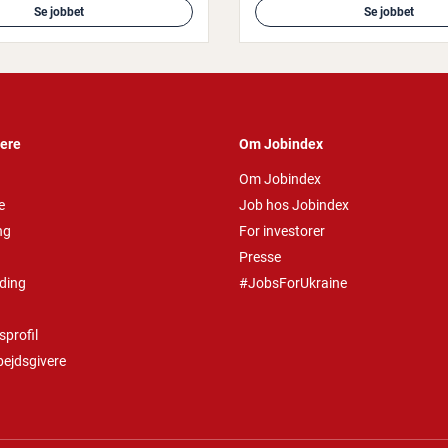
Se jobbet
Se jobbet
vere
Om Jobindex
Om Jobindex
e
Job hos Jobindex
ng
For investorer
Presse
ding
#JobsForUkraine
profil
bejdsgivere