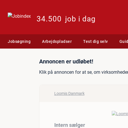
34.500
job i dag
Jobsøgning
Arbejdspladser
Test dig selv
Gui
Jobannonce: Intern sælge
Annoncen er udløbet!
Klik på annoncen for at se, om virksomheden
Loomis Danmark
Intern sælger