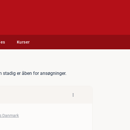
des
Kurser
r
 stadig er åben for ansøgninger.