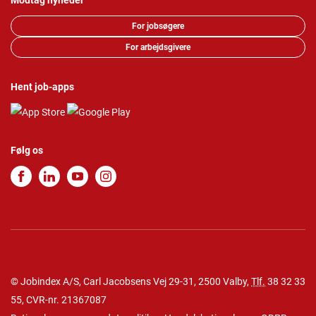
Modtag nyheder
For jobsøgere
For arbejdsgivere
Hent job-apps
Følg os
© Jobindex A/S, Carl Jacobsens Vej 29-31, 2500 Valby,
Tlf.
38 32 33
55
, CVR-nr. 21367087