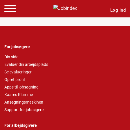
Log ind
For jobsøgere
Din side
Evaluer din arbejdsplads
Se evalueringer
Opret profil
Apps til jobsøgning
Kaares Klumme
Ansøgningsmaskinen
Support for jobsøgere
For arbejdsgivere