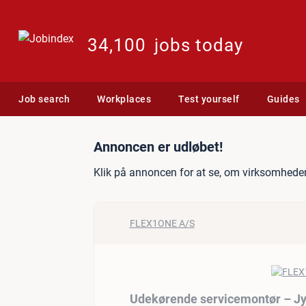
34,100
jobs today
Job search
Workplaces
Test yourself
Guides
Jobannonce: Udekørende s
Annoncen er udløbet!
Klik på annoncen for at se, om virksomheden
FLEX1ONE A/S
Udekørende servicemontør – Jy