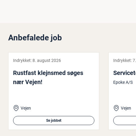
Anbefalede job
Indrykket:
8. august 2026
Indrykket:
7
Rustfast klejnsmed søges
Ser­vi­ce­
nær Vejen!
Epoke A/S
Vejen
Vejen
Se jobbet