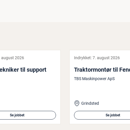
. august 2026
Indrykket:
7. august 2026
tek­ni­ker til support
Trak­tormontør til Fe
TBS Maskinpower ApS
Grindsted
Se jobbet
Se jobbet