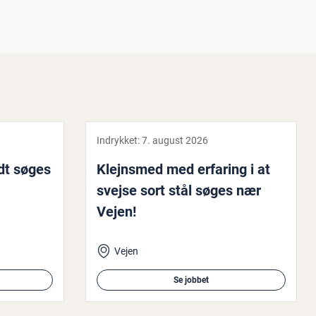
Indrykket:
7. august 2026
ndt søges
Klejnsmed med erfaring i at
svejse sort stål søges nær
Vejen!
Vejen
Se jobbet