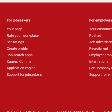
For jobseekers
For employers
Your page
Your customer
Rate your workplace
Post ad
See ratings
Job advertise
Create profile
Recruitment
Job search apps
Employer bran
Kaares Klumme
International
Application engine
See Company P
Support for jobseekers
Support for e