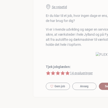
Se rejsetid
Er du klar til et job, hvor ingen dage er en
de har brug for dig?
Vi er i rivende udvikling og søger en servic
sikre, at værksteder i hele Jylland og på Fy
alt fra autolifte og dækmaskiner til værkste
holde det hele i topform.
Tjek jobglæden:
5 af 5 stjerner
14 evalueringer
Gem job
Ansøg
Se