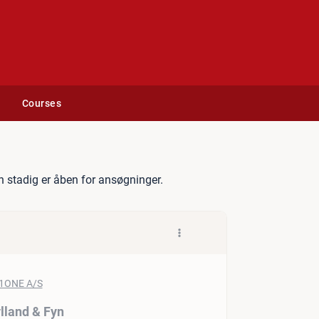
Courses
ervicemontør – Jylland & 
 stadig er åben for ansøgninger.
lland & Fyn