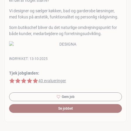
en del af noget større?
Vi designer og sælger køkken, bad og garderobe læsninger,
med fokus på æstetik, funktionalitet og personlig rådgivning.
Som butikschef bliver du det naturlige omdrejningspunkt for
både kunder, medarbejdere og forretningsudvikling.
INDRYKKET:
13-10-2025
Tjek jobglæden:
5 af 5 stjerner
40 evalueringer
Gem job
Se jobbet