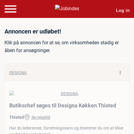
Log in
Jobannonce: Butikschef sø
Annoncen er udløbet!
Klik på annoncen for at se, om virksomheden stadig er
åben for ansøgninger.
DESIGNA
Butikschef søges til Designa Køkken Thisted
Thisted
Se rejsetid
Har du lederevner, forretningssans og drømmer du om at blive