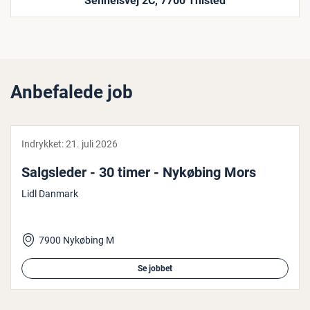
Sennelsvej 2C, 7700 Thisted
Anbefalede job
Indrykket:
21. juli 2026
Salgs­le­der - 30 timer - Nykøbing Mors
Lidl Danmark
7900 Nykøbing M
Se jobbet