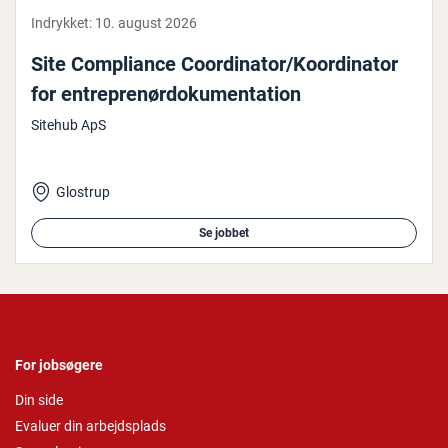
Indrykket:
10. august 2026
Site Com­pli­an­ce Co­or­di­na­tor/Ko­or­di­na­tor
for en­tre­pre­nør­do­ku­men­ta­tion
Sitehub ApS
Glostrup
Se jobbet
For jobsøgere
Din side
Evaluer din arbejdsplads