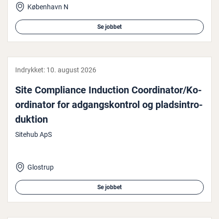
København N
Se jobbet
Indrykket:
10. august 2026
Site Com­pli­an­ce Induction Co­or­di­na­tor/Ko­
or­di­na­tor for ad­gangs­kon­trol og plads­in­tro­
duk­tion
Sitehub ApS
Glostrup
Se jobbet