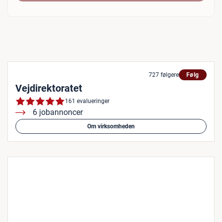
727 følgere
Følg
Vejdirektoratet
161 evalueringer
6 jobannoncer
Om virksomheden