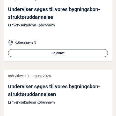
Un­der­vi­ser søges til vores byg­nings­kon­
struk­tør­ud­dan­nel­se
Erhvervsakademi København
København N
Se jobbet
Indrykket:
10. august 2026
Un­der­vi­ser søges til vores byg­nings­kon­
struk­tør­ud­dan­nel­sen
Erhvervsakademi København