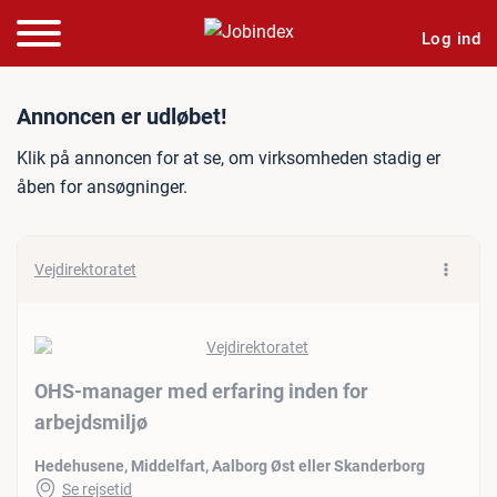
Log ind
Jobannonce: OHS-manager m
Annoncen er udløbet!
Klik på annoncen for at se, om virksomheden stadig er
åben for ansøgninger.
Vejdirektoratet
OHS-manager med erfaring inden for
arbejdsmiljø
Hedehusene, Middelfart, Aalborg Øst eller Skanderborg
Se rejsetid